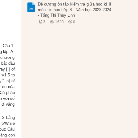
Đề cương ôn tập kiểm tra giữa học kì II
môn Tin học Lớp 8 - Năm học 2023-2024
- Tống Thị Thùy Linh
3
1620
0
: Câu 1:
g lặp: A.
n chương
h bắt đầu
ay [ ] of
i:=1.5 to
y[1 n] of
or do của
: Cú pháp
ần với số
 đi vắng
ến S bằng
 b/While
out; Câu
hàng con