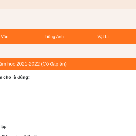
 Văn
Tiếng Anh
Vật Lí
Năm học 2021-2022 (Có đáp án)
m cho là đúng:
lặp: