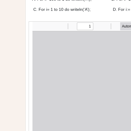
C. For i= 1 to 10 do writeln(‘A’); D. For i:= 1 t