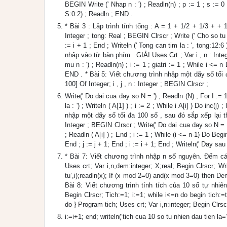
BEGIN Write (' Nhap n : ') ; Readln(n) ; p := 1 ; s := 0 ;
S:0:2) ; Readln ; END .
* Bài 3 : Lập trình tính tổng : A = 1 + 1/2 + 1/3 + +
Integer ; tong: Real ; BEGIN Clrscr ; Write (' Cho so tu n
:= i + 1 ; End ; Writeln (' Tong can tim la : ', tong:1
nhập vào từ bàn phím . GIẢI Uses Crt ; Var i , n : Integer
mu n : ') ; Readln(n) ; i := 1 ; giatri := 1 ; While i <= n 
END . * Bài 5: Viết chương trình nhập một dãy số tối 
100] Of Integer; i , j , n : Integer ; BEGIN Clrscr ;
Write(' Do dai cua day so N = ') ; Readln (N) ; For I := 1
la : ') ; Writeln ( A[1] ) ; i := 2 ; While i A[i] ) Do inc(j
nhập một dãy số tối đa 100 số , sau đó sắp xếp lại the
Integer ; BEGIN Clrscr ; Write(' Do dai cua day so N = ') 
; Readln ( A[i] ) ; End ; i := 1 ; While (i <= n-1) Do Begin
End ; j := j + 1; End ; i := i + 1; End ; Writeln(' Day sau
* Bài 7: Viết chương trình nhập n số nguyên. Đếm cá
Uses crt; Var i,n,dem:integer; X;real; Begin Clrscr; W
tu’,i);readln(x); If (x mod 2=0) and(x mod 3=0) then D
Bài 8: Viết chương trình tính tích của 10 số tự nhiên 
Begin Clrscr; Tich:=1; i:=1; while i<=n do begin tich:=t
do } Program tich; Uses crt; Var i,n:integer; Begin Clrsc
i:=i+1; end; writeln(‘tich cua 10 so tu nhien dau tien la=’