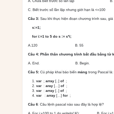
A. Chưa biết trước số lần lặp B. Biế
C. Biết trước số lần lặp nhưng giới hạn là <=100 
Câu 3:
Sau khi thực hiện đoạn chương trình sau, giá 
s:=1;
for i:=1 to 5 do s := s*i;
A.120 B. 55 C. 
Câu 4: Phần thân chương trình bắt đầu bằng từ 
A.
End. B.
Begin.
Câu 5:
Cú pháp khai báo biến
mảng
trong Pascal là:
var
;
array
[
..
]
of
;
var
:
aray
[
…
]
of
;
var
:
array
[
..
]
of
;
var
:
array
[
…
]
for
;
Câu 6
: Câu lệnh pascal nào sau đây là hợp lệ?
A. For i:=100 to 1 do writeln(‘A’); B. For i:=1.5 t