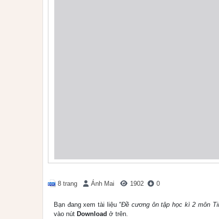
8 trang
Ánh Mai
1902
0
Bạn đang xem tài liệu
"Đề cương ôn tập học kì 2 môn Ti
vào nút
Download
ở trên.