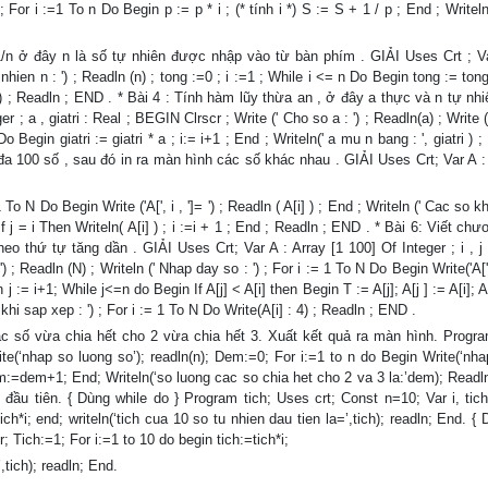
 For i :=1 To n Do Begin p := p * i ; (* tính i *) S := S + 1 / p ; End ; Writeln 
 1/n ở đây n là số tự nhiên được nhập vào từ bàn phím . GIẢI Uses Crt ; Var
hien n : ') ; Readln (n) ; tong :=0 ; i :=1 ; While i <= n Do Begin tong := tong 
2:6 ) ; Readln ; END . * Bài 4 : Tính hàm lũy thừa an , ở đây a thực và n tự n
 ; a , giatri : Real ; BEGIN Clrscr ; Write (' Cho so a : ') ; Readln(a) ; Write 
Do Begin giatri := giatri * a ; i:= i+1 ; End ; Writeln(' a mu n bang : ', giatri ) ;
đa 100 số , sau đó in ra màn hình các số khác nhau . GIẢI Uses Crt; Var A : 
 To N Do Begin Write ('A[', i , ']= ') ; Readln ( A[i] ) ; End ; Writeln (' Cac so 
) ; If j = i Then Writeln( A[i] ) ; i :=i + 1 ; End ; Readln ; END . * Bài 6: Viết ch
o thứ tự tăng dần . GIẢI Uses Crt; Var A : Array [1 100] Of Integer ; i , j 
; Readln (N) ; Writeln (' Nhap day so : ') ; For i := 1 To N Do Begin Write('A[', i
 j := i+1; While j<=n do Begin If A[j] < A[i] then Begin T := A[j]; A[j ] := A[i]; A[
 khi sap xep : ') ; For i := 1 To N Do Write(A[i] : 4) ; Readln ; END .
c số vừa chia hết cho 2 vừa chia hết 3. Xuất kết quả ra màn hình. Progra
rite(‘nhap so luong so’); readln(n); Dem:=0; For i:=1 to n do Begin Write(‘nh
em:=dem+1; End; Writeln(‘so luong cac so chia het cho 2 va 3 la:’dem); Readl
đầu tiên. { Dùng while do } Program tich; Uses crt; Const n=10; Var i, tich
ich*i; end; writeln(‘tich cua 10 so tu nhien dau tien la=’,tich); readln; End. {
r; Tich:=1; For i:=1 to 10 do begin tich:=tich*i;
,tich); readln; End.