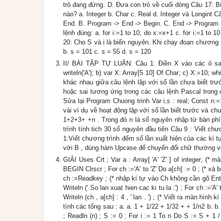
trỏ đang đứng. D. Đưa con trỏ về cuối dòng Câu 17: Biến
nào? a. Integer b. Char c. Real d. Integer và Longint 
End. B. Program -> End -> Begin. C. End -> Program 
lệnh đúng: a. for i:=1 to 10; do x:=x+1 c. for i:=1 to 1
20: Cho S và i là biến nguyên. Khi chạy đoạn chương trìn
b. s = 101 c. s = 55 d. s = 120
II/ BÀI TẬP TỰ LUẬN: Câu 1: Điền X vào các ô sao 
writeln('A'); b) var X: Array[5 10] Of Char; c) X:=10; 
khác nhau giữa câu lệnh lặp với số lần chưa biết trư
hoặc sai tương ứng trong các câu lệnh Pascal trong c
Sửa lại Program Chuong trinh Var i,s : real; Const n:
vài ví dụ về hoạt động lặp với số lần biết trước và ch
1+2+3+ +n . Trong đó n là số nguyên nhập từ bàn phí
trình tính tich 30 số nguyên đầu tiên Câu 9 : Viết c
1:Viết chương trình đếm số lần xuất hiện của các kí t
với B , dùng hàm Upcase để chuyển đổi chữ thường vớ
GIẢI Uses Crt ; Var a : Array[ 'A' 'Z' ] of integer; (* 
BEGIN Clrscr ; For ch :='A' to 'Z' Do a[ch] := 0 ; (* xả 
ch :=Readkey ; (* nhập kí tự vào Ch không cần gõ Ente
Writeln (' So lan xuat hien cac ki tu la :') ; For ch :='A
Writeln (ch , a[ch] : 4 , ' lan . ') ; (* Viết ra màn hình
tính các tổng sau : a. a. 1 + 1/22 + 1/32 + + 1/n2 b. b. 
; Readln (n) ; S := 0 ; For i := 1 To n Do S := S + 1 / s