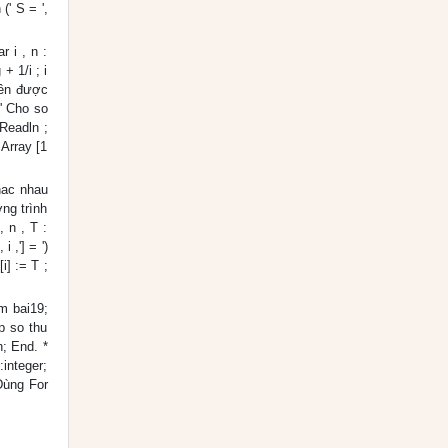
(' S = ',
 i , n :
+ 1/i ; i
hiên được
(' Cho so
 Readln ;
Array [1
khac nhau
ương trình
, n , T :
 ,'] = ')
i] := T ;
m bai19;
ap so thu
n; End. *
:integer;
 Dùng For