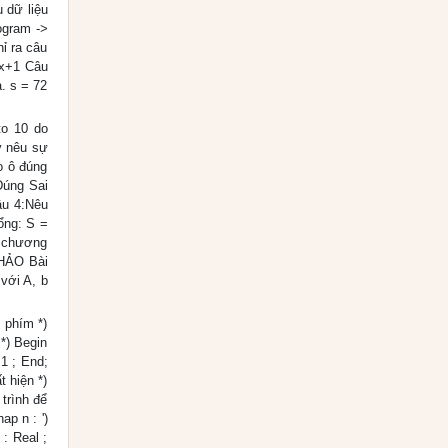
u dữ liệu
rogram ->
ỉ ra câu
:=x+1 Câu
a. s = 72
to 10 do
ãy nêu sự
o ô đúng
Đúng Sai
âu 4:Nêu
tổng: S =
t chương
KHẢO Bài
với A, b
õ phím *)
 *) Begin
1 ; End;
t hiện *)
 trình để
ap n : ')
 : Real ;