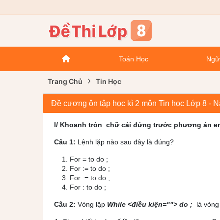
Toán Học
Ngữ
›
Trang Chủ
Tin Học
Đề cương ôn tập học kì 2 môn Tin học Lớp 8 - 
I/ Khoanh tròn chữ cái đứng trước phương án e
Câu 1:
Lệnh lặp nào sau đây là đúng?
For
=
to
do
;
For
:=
to
do
;
For
:=
to
do
;
For
:
to
do
;
Câu 2:
Vòng lặp
While <điều kiện=""> do
;
là vòng 