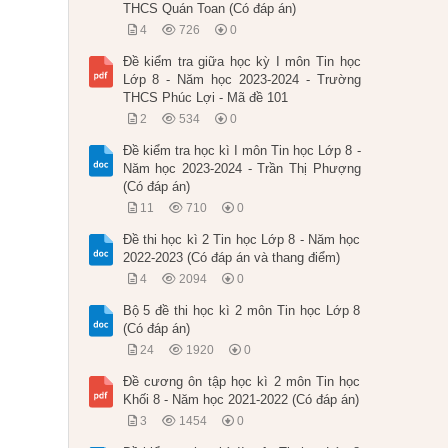
THCS Quán Toan (Có đáp án)
4
726
0
Đề kiểm tra giữa học kỳ I môn Tin học
Lớp 8 - Năm học 2023-2024 - Trường
THCS Phúc Lợi - Mã đề 101
2
534
0
Đề kiểm tra học kì I môn Tin học Lớp 8 -
Năm học 2023-2024 - Trần Thị Phượng
(Có đáp án)
11
710
0
Đề thi học kì 2 Tin học Lớp 8 - Năm học
2022-2023 (Có đáp án và thang điểm)
4
2094
0
Bộ 5 đề thi học kì 2 môn Tin học Lớp 8
(Có đáp án)
24
1920
0
Đề cương ôn tập học kì 2 môn Tin học
Khối 8 - Năm học 2021-2022 (Có đáp án)
3
1454
0