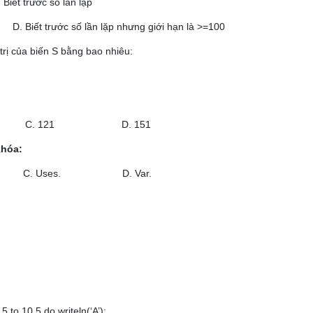
t trước số lần lặp
D. Biết trước số lần lặp nhưng giới hạn là >=100
trị của biến S bằng bao nhiêu:
121 D. 151
khóa:
 C.
Uses. D.
Var.
o 10.5 do writeln(‘A’);