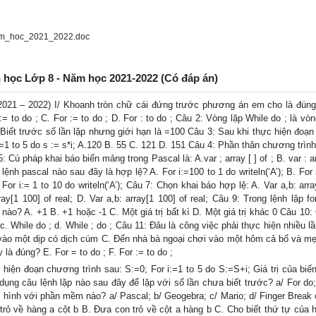
am_hoc_2021_2022.doc
n học Lớp 8 - Năm học 2021-2022 (Có đáp án)
021 – 2022) I/ Khoanh tròn chữ cái đứng trước phương án em cho là đúng
= to do ; C. For := to do ; D. For : to do ; Câu 2: Vòng lặp While do ; là vòn
. Biết trước số lần lặp nhưng giới hạn là =100 Câu 3: Sau khi thực hiện đoạ
 i:=1 to 5 do s := s*i; A.120 B. 55 C. 121 D. 151 Câu 4: Phần thân chương trìn
Cú pháp khai báo biến mảng trong Pascal là: A.var ; array [ ] of ; B. var : ar
âu lệnh pascal nào sau đây là hợp lệ? A. For i:=100 to 1 do writeln(‘A’); B. For 
D. For i:= 1 to 10 do writeln(‘A’); Câu 7: Chọn khai báo hợp lệ: A. Var a,b: arra
rray[1 100] of real; D. Var a,b: array[1 100] of real; Câu 9: Trong lệnh lặp f
nào? A. +1 B. +1 hoặc -1 C. Một giá trị bất kì D. Một giá trị khác 0 Câu 10
 c. While do ; d. While ; do ; Câu 11: Đâu là công việc phải thực hiện nhiều l
 vào một dịp có dịch cúm C. Đến nhà bà ngoại chơi vào một hôm cả bố và mẹ
là đúng? E. For = to do ; F. For := to do ;
c hiện đoạn chương trình sau: S:=0; For i:=1 to 5 do S:=S+i; Giá trị của bi
dụng câu lệnh lặp nào sau đây để lặp với số lần chưa biết trước? a/ For do;
vẽ hình với phần mềm nào? a/ Pascal; b/ Geogebra; c/ Mario; d/ Finger Break 
trỏ về hàng a cột b B. Đưa con trỏ về cột a hàng b C. Cho biết thứ tự của 