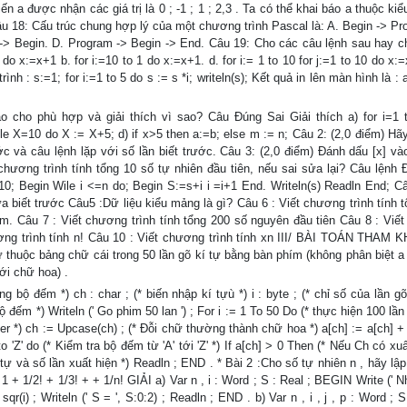
 a được nhận các giá trị là 0 ; -1 ; 1 ; 2,3 . Ta có thể khai báo a thuộc kiể
Câu 18: Cấu trúc chung hợp lý của một chương trình Pascal là: A. Begin -> P
-> Begin. D. Program -> Begin -> End. Câu 19: Cho các câu lệnh sau hay ch
0 do x:=x+1 b. for i:=10 to 1 do x:=x+1. d. for i:= 1 to 10 for j:=1 to 10 do x
h : s:=1; for i:=1 to 5 do s := s *i; writeln(s); Kết quả in lên màn hình là : 
cho phù hợp và giải thích vì sao? Câu Đúng Sai Giải thích a) for i=1 
while X=10 do X := X+5; d) if x>5 then a:=b; else m := n; Câu 2: (2,0 điểm) H
ớc và câu lệnh lặp với số lần biết trước. Câu 3: (2,0 điểm) Đánh dấu [x] và
hương trình tính tổng 10 số tự nhiên đầu tiên, nếu sai sửa lại? Câu lệnh 
=10; Begin Wile i <=n do; Begin S:=s+i i =i+1 End. Writeln(s) Readln End; C
ưa biết trước Câu5 :Dữ liệu kiểu mảng là gì? Câu 6 : Viết chương trình tính 
m. Câu 7 : Viết chương trình tính tổng 200 số nguyên đầu tiên Câu 8 : Viế
hương trình tính n! Câu 10 : Viết chương trình tính xn III/ BÀI TOÁN THAM 
ự thuộc bảng chữ cái trong 50 lần gõ kí tự bằng bàn phím (không phân biệt a 
i chữ hoa) .
mảng bộ đếm *) ch : char ; (* biến nhập kí tựù *) i : byte ; (* chỉ số của lần g
bộ đếm *) Writeln (' Go phim 50 lan ') ; For i := 1 To 50 Do (* thực hiện 100 lần
r *) ch := Upcase(ch) ; (* Đỗi chữ thường thành chữ hoa *) a[ch] := a[ch] + 
' to 'Z' do (* Kiểm tra bộ đếm từ 'A' tới 'Z' *) If a[ch] > 0 Then (* Nếu Ch có xuấ
 kí tự và số lần xuất hiện *) Readln ; END . * Bài 2 :Cho số tự nhiên n , hãy lập
1 + 1/2! + 1/3! + + 1/n! GIẢI a) Var n , i : Word ; S : Real ; BEGIN Write (' Nh
qr(i) ; Writeln (' S = ', S:0:2) ; Readln ; END . b) Var n , i , j , p : Word ; S