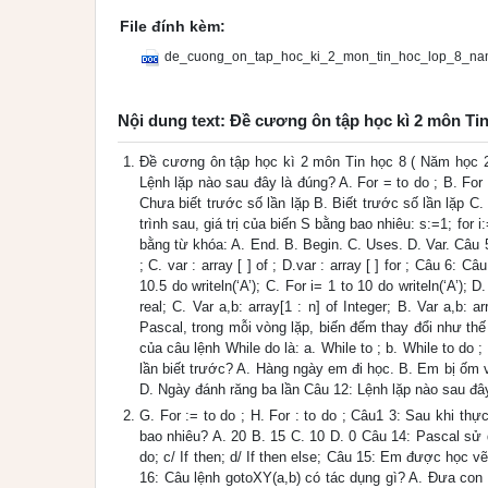
File đính kèm:
de_cuong_on_tap_hoc_ki_2_mon_tin_hoc_lop_8_n
Nội dung text: Đề cương ôn tập học kì 2 môn Ti
Đề cương ôn tập học kì 2 môn Tin học 8 ( Năm học 2
Lệnh lặp nào sau đây là đúng? A. For = to do ; B. For :
Chưa biết trước số lần lặp B. Biết trước số lần lặp C
trình sau, giá trị của biến S bằng bao nhiêu: s:=1; for
bằng từ khóa: A. End. B. Begin. C. Uses. D. Var. Câu 5: 
; C. var : array [ ] of ; D.var : array [ ] for ; Câu 6: C
10.5 do writeln(‘A’); C. For i= 1 to 10 do writeln(‘A’); 
real; C. Var a,b: array[1 : n] of Integer; B. Var a,b: a
Pascal, trong mỗi vòng lặp, biến đếm thay đổi như thế 
của câu lệnh While do là: a. While to ; b. While to do ;
lần biết trước? A. Hàng ngày em đi học. B. Em bị ốm
D. Ngày đánh răng ba lần Câu 12: Lệnh lặp nào sau đây 
G. For := to do ; H. For : to do ; Câu1 3: Sau khi thự
bao nhiêu? A. 20 B. 15 C. 10 D. 0 Câu 14: Pascal sử 
do; c/ If then; d/ If then else; Câu 15: Em được học 
16: Câu lệnh gotoXY(a,b) có tác dụng gì? A. Đưa con 