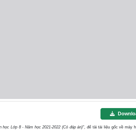
Downlo
n học Lớp 8 - Năm học 2021-2022 (Có đáp án)"
, để tải tài liệu gốc về máy 