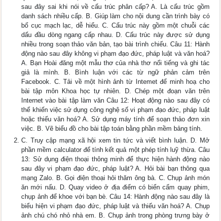
sau đây sai khi nói về cấu trúc phân cấp? A. Là cấu trúc gồm
danh sách nhiều cấp. B. Giúp làm cho nội dung cần trình bày có
bố cục mạch lạc, dễ hiểu. C. Cấu trúc này gồm một chuỗi các
dấu đầu dòng ngang cấp nhau. D. Cấu trúc này được sử dụng
nhiều trong soạn thảo văn bản, tạo bài trình chiếu. Câu 11: Hành
động nào sau đây không vi phạm đạo đức, pháp luật và văn hoá?
A. Bạn Hoài đăng một mẫu thơ của nhà thơ nổi tiếng và ghi tác
giả là mình. B. Bình luận với các từ ngữ phản cảm trên
Facebook. C. Tải về một hình ảnh từ Intemet để minh hoạ cho
bài tập môn Khoa học tự nhiên. D. Chép một đoạn văn trên
Internet vào bài tập làm văn Câu 12: Hoạt động nào sau đây có
thể khiến việc sử dụng công nghệ số vi phạm đạo đức, pháp luật
hoặc thiếu văn hoá? A. Sử dụng máy tính để soạn thảo đơn xin
việc. B. Vẽ biểu đồ cho bài tập toán bằng phần mềm bảng tính.
C. Truy cập mạng xã hội xem tin tức và viết bình luận. D. Mở
phần mềm calculator để tính kết quả một phép tính luỹ thừa. Câu
13: Sử dụng điện thoại thông minh để thực hiện hành động nào
sau đây vi phạm đạo đức, pháp luật? A. Hỏi bài bạn thông qua
mạng Zalo. B. Gọi điện thoại hỏi thăm ông bà. C. Chụp ảnh món
ăn mới nấu. D. Quay video ở địa điểm có biển cấm quay phim,
chụp ảnh để khoe với bạn bè. Câu 14: Hành động nào sau đây là
biểu hiện vi phạm đạo đức, pháp luật và thiếu văn hoá? A. Chụp
ảnh chú chó nhỏ nhà em. B. Chụp ảnh trong phòng trưng bày ở