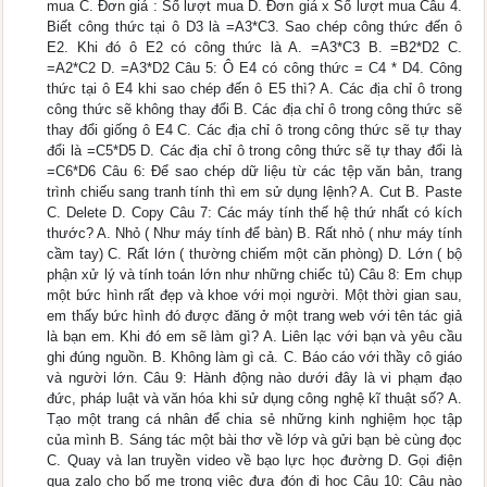
mua C. Đơn giá : Số lượt mua D. Đơn giá x Số lượt mua Câu 4.
Biết công thức tại ô D3 là =A3*C3. Sao chép công thức đến ô
E2. Khi đó ô E2 có công thức là A. =A3*C3 B. =B2*D2 C.
=A2*C2 D. =A3*D2 Câu 5: Ô E4 có công thức = C4 * D4. Công
thức tại ô E4 khi sao chép đến ô E5 thì? A. Các địa chỉ ô trong
công thức sẽ không thay đổi B. Các địa chỉ ô trong công thức sẽ
thay đổi giống ô E4 C. Các địa chỉ ô trong công thức sẽ tự thay
đổi là =C5*D5 D. Các địa chỉ ô trong công thức sẽ tự thay đổi là
=C6*D6 Câu 6: Để sao chép dữ liệu từ các tệp văn bản, trang
trình chiếu sang tranh tính thì em sử dụng lệnh? A. Cut B. Paste
C. Delete D. Copy Câu 7: Các máy tính thế hệ thứ nhất có kích
thước? A. Nhỏ ( Như máy tính để bàn) B. Rất nhỏ ( như máy tính
cầm tay) C. Rất lớn ( thường chiếm một căn phòng) D. Lớn ( bộ
phận xử lý và tính toán lớn như những chiếc tủ) Câu 8: Em chụp
một bức hình rất đẹp và khoe với mọi người. Một thời gian sau,
em thấy bức hình đó được đăng ở một trang web với tên tác giả
là bạn em. Khi đó em sẽ làm gì? A. Liên lạc với bạn và yêu cầu
ghi đúng nguồn. B. Không làm gì cả. C. Báo cáo với thầy cô giáo
và người lớn. Câu 9: Hành động nào dưới đây là vi phạm đạo
đức, pháp luật và văn hóa khi sử dụng công nghệ kĩ thuật số? A.
Tạo một trang cá nhân để chia sẻ những kinh nghiệm học tập
của mình B. Sáng tác một bài thơ về lớp và gửi bạn bè cùng đọc
C. Quay và lan truyền video về bạo lực học đường D. Gọi điện
qua zalo cho bố mẹ trong việc đưa đón đi học Câu 10: Câu nào