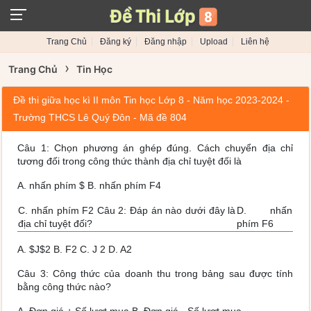
Trang Chủ
Đăng ký
Đăng nhập
Upload
Liên hệ
›
Trang Chủ
Tin Học
Đề thi giữa học kì II môn Tin học Lớp 8 - Năm học 2023-2024 -
Trường THCS Lê Quý Đôn - Mã đề 804
Câu 1: Chọn phương án ghép đúng. Cách chuyển địa chỉ
tương đối trong công thức thành địa chỉ tuyệt đối là
A. nhấn phím $ B. nhấn phím F4
C. nhấn phím F2 Câu 2: Đáp án nào dưới đây là
D. nhấn
địa chỉ tuyệt đối?
phím F6
A. $J$2 B. F2 C. J 2 D. A2
Câu 3: Công thức của doanh thu trong bảng sau được tính
bằng công thức nào?