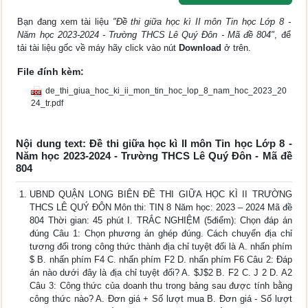
Bạn đang xem tài liệu
"Đề thi giữa học kì II môn Tin học Lớp 8 -
Năm học 2023-2024 - Trường THCS Lê Quý Đôn - Mã đề 804"
, để
tải tài liệu gốc về máy hãy click vào nút
Download
ở trên.
File đính kèm:
de_thi_giua_hoc_ki_ii_mon_tin_hoc_lop_8_nam_hoc_2023_20
24_tr.pdf
Nội dung text: Đề thi giữa học kì II môn Tin học Lớp 8 -
Năm học 2023-2024 - Trường THCS Lê Quý Đôn - Mã đề
804
UBND QUẬN LONG BIÊN ĐỀ THI GIỮA HỌC KÌ II TRƯỜNG
THCS LÊ QUÝ ĐÔN Môn thi: TIN 8 Năm học: 2023 – 2024 Mã đề
804 Thời gian: 45 phút I. TRẮC NGHIỆM (5điểm): Chọn đáp án
đúng Câu 1: Chọn phương án ghép đúng. Cách chuyển địa chỉ
tương đối trong công thức thành địa chỉ tuyệt đối là A. nhấn phím
$ B. nhấn phím F4 C. nhấn phím F2 D. nhấn phím F6 Câu 2: Đáp
án nào dưới đây là địa chỉ tuyệt đối? A. $J$2 B. F2 C. J 2 D. A2
Câu 3: Công thức của doanh thu trong bảng sau được tính bằng
công thức nào? A. Đơn giá + Số lượt mua B. Đơn giá - Số lượt