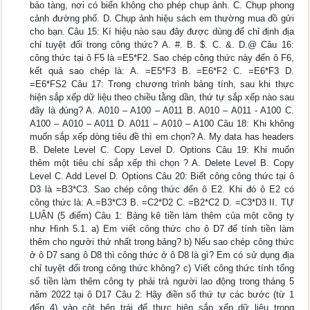
bảo tàng, nơi có biển không cho phép chụp ảnh. C. Chụp phong
cảnh đường phố. D. Chụp ảnh hiệu sách em thường mua đồ gửi
cho bạn. Câu 15: Kí hiệu nào sau đây được dùng để chỉ định địa
chỉ tuyệt đối trong công thức? A. #. B. $. C. &. D.@ Câu 16:
công thức tại ô F5 là =E5*F2. Sao chép công thức này đến ô F6,
kết quả sao chép là: A. =E5*F3 B. =E6*F2 C. =E6*F3 D.
=E6*FS2 Câu 17: Trong chương trình bảng tính, sau khi thực
hiện sắp xếp dữ liệu theo chiều tằng dần, thứ tự sắp xếp nào sau
đây là đúng? A. A010 – A100 – A011 B. A010 – A011 - A100 C.
A100 – A010 – A011 D. A011 – A010 – A100 Câu 18: Khi không
muốn sắp xếp dòng tiêu đề thì em chọn? A. My data has headers
B. Delete Level C. Copy Level D. Options Câu 19: Khi muốn
thêm một tiêu chí sắp xếp thì chọn ? A. Delete Level B. Copy
Level C. Add Level D. Options Câu 20: Biết công công thức tại ô
D3 là =B3*C3. Sao chép công thức đến ô E2. Khi đó ô E2 có
công thức là: A.=B3*C3 B. =C2*D2 C. =B2*C2 D. =C3*D3 II. TỰ
LUẬN (5 điểm) Câu 1: Bảng kê tiền làm thêm của một công ty
như Hình 5.1. a) Em viết công thức cho ô D7 để tính tiền làm
thêm cho người thứ nhất trong bảng? b) Nếu sao chép công thức
ở ô D7 sang ô D8 thì công thức ở ô D8 là gì? Em có sử dụng địa
chỉ tuyệt đối trong công thức không? c) Viết công thức tính tổng
số tiền làm thêm công ty phải trả người lao động trong tháng 5
năm 2022 tại ô D17 Câu 2: Hãy điền số thứ tự các bước (từ 1
đến 4) vào cột bên trái để thực hiện sắp xếp dữ liệu trong