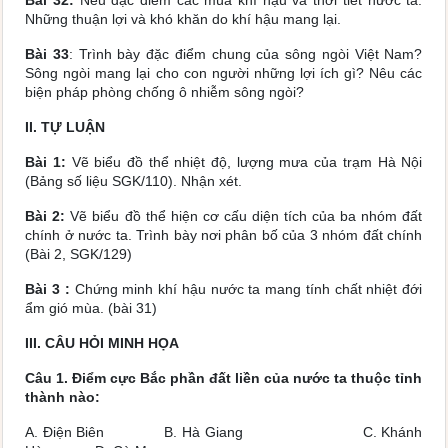
Bài 32:
Nếu đặc điểm các mùa khí hậu và thời tiết nước ta.
Những thuận lợi và khó khăn do khí hậu mang lại.
Bài 33
: Trình bày đặc điểm chung của sông ngòi Việt Nam?
Sông ngòi mang lại cho con người những lợi ích gì? Nêu các
biện pháp phòng chống ô nhiễm sông ngòi?
II. TỰ LUẬN
Bài 1:
Vẽ biểu đồ thể nhiệt độ, lượng mưa của trạm Hà Nội
(Bảng số liệu SGK/110). Nhận xét.
Bài 2:
Vẽ biểu đồ thể hiện cơ cấu diện tích của ba nhóm đất
chính ở nước ta. Trình bày nơi phân bố của 3 nhóm đất chính
(Bài 2, SGK/129)
Bài 3 :
Chứng minh khí hậu nước ta mang tính chất nhiệt đới
ẩm gió mùa. (bài 31)
III. CÂU HỎI MINH HỌA
Câu 1. Điểm cực Bắc phần đất liền của nước ta thuộc tỉnh
thành nào:
A. Điện Biên B. Hà Giang C. Khánh