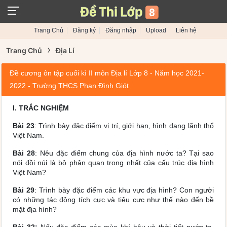
Trang Chủ
Đăng ký
Đăng nhập
Upload
Liên hệ
›
Trang Chủ
Địa Lí
Đề cương ôn tập cuối kì II môn Địa lí Lớp 8 - Năm học 2021-
2022 - Trường THCS Phan Đình Giót
I. TRẮC NGHIỆM
Bài 23
: Trình bày đặc điểm vị trí, giới hạn, hình dạng lãnh thổ
Việt Nam.
Bài 28
: Nêu đặc điểm chung của địa hình nước ta? Tại sao
nói đồi núi là bộ phận quan trọng nhất của cấu trúc địa hình
Việt Nam?
Bài 29
: Trình bày đặc điểm các khu vực địa hình? Con người
có những tác động tích cực và tiêu cực như thế nào đến bề
mặt địa hình?