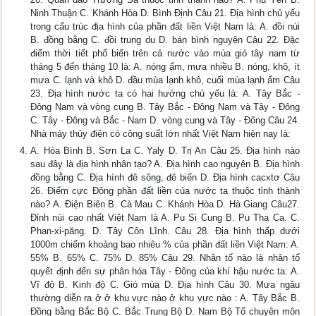
Ninh Thuận C. Khánh Hòa D. Bình Định Câu 21. Địa hình chủ yếu
trong cấu trúc địa hình của phần đất liền Việt Nam là: A. đồi núi
B. đồng bằng C. đồi trung du D. bán bình nguyên Câu 22. Đặc
điểm thời tiết phổ biến trên cả nước vào mùa gió tây nam từ
tháng 5 đến tháng 10 là: A. nóng ẩm, mưa nhiều B. nóng, khô, ít
mưa C. lạnh và khô D. đầu mùa lạnh khô, cuối mùa lạnh ẩm Câu
23. Địa hình nước ta có hai hướng chủ yếu là: A. Tây Bắc -
Đông Nam và vòng cung B. Tây Bắc - Đông Nam và Tây - Đông
C. Tây - Đông và Bắc - Nam D. vòng cung và Tây - Đông Câu 24.
Nhà máy thủy điện có công suất lớn nhất Việt Nam hiện nay là:
A. Hòa Bình B. Sơn La C. Yaly D. Trị An Câu 25. Địa hình nào
sau đây là địa hình nhân tạo? A. Địa hình cao nguyên B. Địa hình
đồng bằng C. Địa hình đê sông, đê biển D. Địa hình cacxtơ Câu
26. Điểm cực Đông phần đất liền của nước ta thuộc tỉnh thành
nào? A. Điện Biên B. Cà Mau C. Khánh Hòa D. Hà Giang Câu27.
Đỉnh núi cao nhất Việt Nam là A. Pu Si Cung B. Pu Tha Ca. C.
Phan-xi-păng. D. Tây Côn Lĩnh. Câu 28. Địa hình thấp dưới
1000m chiếm khoảng bao nhiêu % của phần đất liền Việt Nam: A.
55% B. 65% C. 75% D. 85% Câu 29. Nhân tố nào là nhân tố
quyết định đến sự phân hóa Tây - Đông của khí hậu nước ta: A.
Vĩ độ B. Kinh độ C. Gió mùa D. Địa hình Câu 30. Mưa ngâu
thường diễn ra ở ở khu vực nào ở khu vực nào : A. Tây Bắc B.
Đồng bằng Bắc Bộ C. Bắc Trung Bộ D. Nam Bộ Tổ chuyên môn