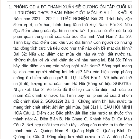
PHÒNG GD & ĐT THANH XUÂN ĐỀ CƯƠNG ÔN TẬP CUỐI KÌ
II TRƯỜNG THCS PHAN ĐÌNH GIÓT MÔN: ĐỊA LÍ – KHỐI 8
Năm học 2021 – 2022 I. TRẮC NGHIỆM Bài 23: Trình bày đặc
điểm vị trí, giới hạn, hình dạng lãnh thổ Việt Nam. Bài 28: Nêu
đặc điểm chung của địa hình nước ta? Tại sao nói đồi núi là bộ
phận quan trọng nhất của cấu trúc địa hình Việt Nam? Bài 29:
Trình bày đặc điểm các khu vực địa hình? Con người có những
tác động tích cực và tiêu cực như thế nào đến bề mặt địa hình?
Bài 32: Nếu đặc điểm các mùa khí hậu và thời tiết nước ta.
Những thuận lợi và khó khăn do khí hậu mang lại. Bài 33: Trình
bày đặc điểm chung của sông ngòi Việt Nam? Sông ngòi mang
lại cho con người những lợi ích gì? Nêu các biện pháp phòng
chống ô nhiễm sông ngòi? II. TỰ LUẬN Bài 1: Vẽ biểu đồ thể
nhiệt độ, lượng mưa của trạm Hà Nội (Bảng số liệu SGK/110).
Nhận xét. Bài 2: Vẽ biểu đồ thể hiện cơ cấu diện tích của ba
nhóm đất chính ở nước ta. Trình bày nơi phân bố của 3 nhóm
đất chính (Bài 2, SGK/129) Bài 3 : Chứng minh khí hậu nước ta
mang tính chất nhiệt đới ẩm gió mùa. (bài 31) III. CÂU HỎI MINH
HỌA Câu 1. Điểm cực Bắc phần đất liền của nước ta thuộc tỉnh
thành nào: A. Điện Biên B. Hà Giang C. Khánh Hòa D. Cà Mau
Câu 2. Nơi hẹp nhất theo chiều tây - đông của nước ta thuộc tỉnh
thành nào A. Quảng Nam B. Quảng Ngãi C. Quảng Bình D.
Quảng Trị Câu 3. Đồng bằng lớn nhất nước ta là: A. đồng bằng