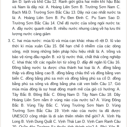
ẩm D. lạnh và khô Câu 12. Ranh giới giữa hai miền khí hậu Bắc
và Nam là dãy núi: A. Hoàng Liên Sơn B. Trường Sơn Nam C.
Bạch Mã D. Trường Sơn Bắc Câu 13. Dãy núi cao nhất nước ta
là: A. Hoàng Liên Sơn B. Pu Đen Đinh C. Pu Sam Sao D.
Trường Sơn Bắc Câu 14. Chế độ nước của sông ngòi nước ta:
A. đầy nước quanh năm B. nhiều nước nhưng càng về hạ lưu thì
lượng nước càng giảm
C. hai mùa nước: mùa lũ và mùa cạn khác nhau rõ rệt D. lũ vào
thời kì mùa xuân Câu 15. Để hạn chế ô nhiễm của các dòng
sông, một trong những biện pháp hữu hiệu nhất là: A. trồng và
bảo vệ rừng đầu nguồn B. xử lý nước thải, chất thải công nghiệp
C. khai thác tốt các nguồn lợi từ sông D. đắp đê ngăn lũ Câu 16.
Đồng bằng nước ta được chia thành hai loại là: A. đồng bằng
thấp và đồng bằng cao B. đồng bằng châu thổ và đồng bằng ven
biển C. đồng bằng phù sa mới và đồng bằng phù sa cổ D. đồng
bằng phù sa sông và đồng bằng pha cát ven biển Câu 17. Gió
mùa mùa đông là sự hoạt động mạnh mẽ của gió có hướng: A.
Tây Bắc B. Đông Bắc C. Đông Nam D. Tây Nam Câu 18. Dãy
Hoàng Liên Sơn nằm ở vùng nào của nước ta? A. Vùng Đông
Bắc B. Vùng Tây Bắc C. Vùng Trường Sơn Nam D. Vùng
Trường Sơn Bắc Câu 19. Vịnh nào của nước ta đã được
UNESCO công nhận là di sản thiên nhiên thế giới? A. Vịnh Hạ
Long B. Vịnh Dung Quất C. Vịnh Thái Lan D. Vịnh Cam Ranh Câu
20. Quần đảo Trường Sa thuộc tỉnh thành nào? A. Phú Yên B.