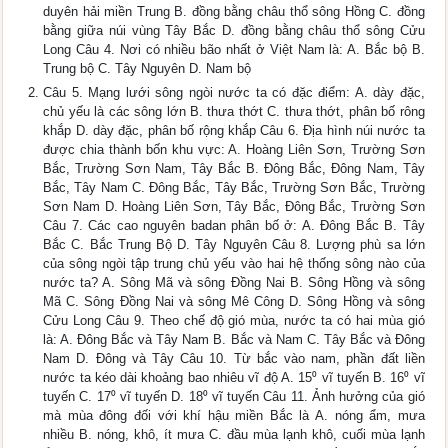
duyên hải miền Trung B. đồng bằng châu thổ sông Hồng C. đồng
bằng giữa núi vùng Tây Bắc D. đồng bằng châu thổ sông Cửu
Long Câu 4. Nơi có nhiều bão nhất ở Việt Nam là: A. Bắc bộ B.
Trung bộ C. Tây Nguyên D. Nam bộ
Câu 5. Mạng lưới sông ngòi nước ta có đặc điểm: A. dày đặc,
chủ yếu là các sông lớn B. thưa thớt C. thưa thớt, phân bố rông
khắp D. dày đặc, phân bố rộng khắp Câu 6. Địa hình núi nước ta
được chia thành bốn khu vực: A. Hoàng Liên Sơn, Trường Sơn
Bắc, Trường Sơn Nam, Tây Bắc B. Đông Bắc, Đông Nam, Tây
Bắc, Tây Nam C. Đông Bắc, Tây Bắc, Trường Sơn Bắc, Trường
Sơn Nam D. Hoàng Liên Sơn, Tây Bắc, Đông Bắc, Trường Sơn
Câu 7. Các cao nguyên badan phân bố ở: A. Đông Bắc B. Tây
Bắc C. Bắc Trung Bộ D. Tây Nguyên Câu 8. Lượng phù sa lớn
của sông ngòi tập trung chủ yếu vào hai hệ thống sông nào của
nước ta? A. Sông Mã và sông Đồng Nai B. Sông Hồng và sông
Mã C. Sông Đồng Nai và sông Mê Công D. Sông Hồng và sông
Cửu Long Câu 9. Theo chế độ gió mùa, nước ta có hai mùa gió
là: A. Đông Bắc và Tây Nam B. Bắc và Nam C. Tây Bắc và Đông
Nam D. Đông và Tây Câu 10. Từ bắc vào nam, phần đất liền
nước ta kéo dài khoảng bao nhiêu vĩ độ A. 15⁰ vĩ tuyến B. 16⁰ vĩ
tuyến C. 17⁰ vĩ tuyến D. 18⁰ vĩ tuyến Câu 11. Ảnh hưởng của gió
mà mùa đông đối với khí hậu miền Bắc là A. nóng ẩm, mưa
nhiều B. nóng, khô, ít mưa C. đầu mùa lạnh khô, cuối mùa lạnh