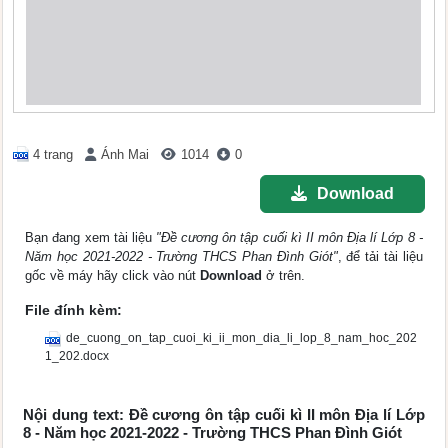
4 trang
Ánh Mai
1014
0
Download
Bạn đang xem tài liệu
"Đề cương ôn tập cuối kì II môn Địa lí Lớp 8 -
Năm học 2021-2022 - Trường THCS Phan Đình Giót"
, để tải tài liệu
gốc về máy hãy click vào nút
Download
ở trên.
File đính kèm:
de_cuong_on_tap_cuoi_ki_ii_mon_dia_li_lop_8_nam_hoc_202
1_202.docx
Nội dung text: Đề cương ôn tập cuối kì II môn Địa lí Lớp
8 - Năm học 2021-2022 - Trường THCS Phan Đình Giót