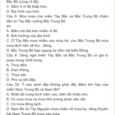
Bắc Bộ (cùng vĩ độ).
C. Nằm ở vĩ độ thấp hơn.
D. Địa hình cao hơn.
Câu 8. Mùa mưa của miền Tây Bắc và Bắc Trung Bộ chậm
dần từ Tây Bắc xuống Bắc Trung Bộ
do:
A. Miền trải dài trên nhiều vĩ độ.
B. Ảnh hưởng của địa hình.
C. Ở Tây Bắc mưa nhiều vào mùa hè, còn Bắc Trung Bộ mùa
mưa lệch hằn về thu - đông.
D. Bắc Trung Bộ hẹp ngang lại nằm sát biển Đông.
Câu 9. Sông ngòi miền Tây Bắc và Bắc Trung Bộ có giá trị
quan trọng nhất trong:
A. Thuỷ điện.
B. Giao thông,
C. Thuỷ sản.
D. Phù sa bồi đắp.
Câu 10. Ý nào dưới đầy không phải đặc điểm khí hậu của
miền Nam Trung Bộ và Nam Bộ?
A. Nhiệt độ trung bình năm cao, biên độ nhiệt nhỏ.
B. Có mùa mưa và mùa khô tương phản sâu sắc.
C. Có mùa đông lạnh.
D. Nam Bộ và Tây Nguyên mưa nhiều về mùa hạ, riêng Duyên
hải Nam Trung Bộ mưa vào mùa