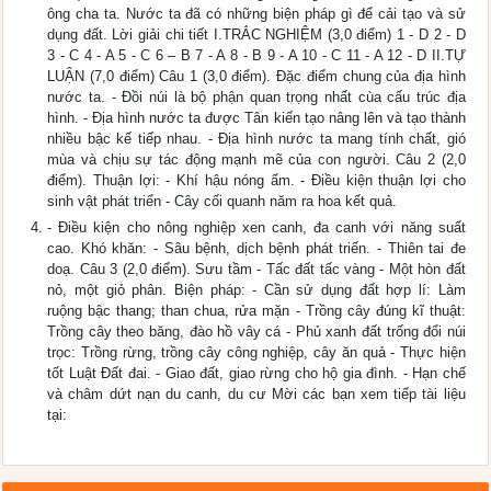
ông cha ta. Nước ta đã có những biện pháp gì để cải tạo và sử
dụng đất. Lời giải chi tiết I.TRẮC NGHIỆM (3,0 điểm) 1 - D 2 - D
3 - C 4 - A 5 - C 6 – B 7 - A 8 - B 9 - A 10 - C 11 - A 12 - D II.TỰ
LUẬN (7,0 điểm) Câu 1 (3,0 điểm). Đặc điểm chung của địa hình
nước ta. - Đồi núi là bộ phận quan trọng nhất cùa cấu trúc địa
hình. - Địa hình nước ta được Tân kiến tạo nâng lên và tạo thành
nhiều bậc kế tiếp nhau. - Địa hình nước ta mang tính chất, gió
mùa và chịu sự tác động mạnh mẽ của con người. Câu 2 (2,0
điểm). Thuận lợi: - Khí hậu nóng ẩm. - Điều kiện thuận lợi cho
sinh vật phát triển - Cây cối quanh năm ra hoa kết quả.
- Điều kiện cho nông nghiệp xen canh, đa canh với năng suất
cao. Khó khăn: - Sâu bệnh, dịch bệnh phát triến. - Thiên tai đe
doạ. Câu 3 (2,0 điểm). Sưu tầm - Tấc đất tấc vàng - Một hòn đất
nỏ, một giỏ phân. Biện pháp: - Cần sử dụng đất hợp lí: Làm
ruộng bậc thang; than chua, rửa mặn - Trồng cây đúng kĩ thuật:
Trồng cây theo băng, đào hồ vây cá - Phủ xanh đất trống đổi núi
trọc: Trồng rừng, trồng cây công nghiệp, cây ăn quả - Thực hiện
tốt Luật Đất đai. - Giao đất, giao rừng cho hộ gia đình. - Hạn chế
và châm dứt nạn du canh, du cư Mời các bạn xem tiếp tài liệu
tại: