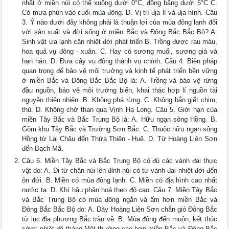
nhất ở miền núi có thể xuống dưới 0°C, đồng bằng dưới 5°C C.
Có mưa phùn vào cuối mùa đông. D. Vị trí địa lí và địa hình. Câu
3. Ý nào dưới đây không phải là thuận lợi của mùa đông lạnh đối
với sản xuất và đời sống ở miền Bắc và Đông Bắc Bắc Bộ? A.
Sinh vật ưa lạnh cận nhiệt đới phát triển B. Trồng được rau màu,
hoa quả vụ đông - xuân. C. Hay có sương muối, sương giá và
hạn hán. D. Đưa cây vụ đông thành vụ chính. Câu 4. Biện pháp
quan trọng để bảo vệ môi trường và kinh tế phát triển bền vững
ở miền Bắc và Đông Bắc Bắc Bộ là: A. Trồng và bảo vệ rừng
đầu nguồn, bảo vệ môi trường biển, khai thác hợp lí nguồn tài
nguyên thiên nhiên. B. Không phá rừng. C. Không bắn giết chim,
thú. D. Không chở than qua Vịnh Hạ Long. Câu 5. Giới hạn của
miền Tây Bắc và Bắc Trung Bộ là: A. Hữu ngạn sông Hồng. B.
Gồm khu Tây Bắc và Trường Sơn Bắc. C. Thuộc hữu ngạn sông
Hồng từ Lai Châu đến Thừa Thiên - Huê. D. Từ Hoàng Liên Sơn
đến Bạch Mã.
Câu 6. Miền Tây Bắc và Bắc Trung Bộ có đủ các vành đai thực
vật do: A. Đi từ chân núi lên đỉnh núi có từ vành đai nhiệt đới đến
ôn đới. B. Miền có mùa đông lạnh. C. Miền có địa hình cao nhất
nước ta. D. Khí hậu phân hoá theo độ cao. Câu 7. Miền Tây Bắc
và Bắc Trung Bộ có mùa đông ngắn và ấm hơn miền Bắc và
Đông Bắc Bắc Bộ do: A. Dãy Hoàng Liên Sơn chắn gió Đông Bắc
từ lục địa phương Bắc tràn về. B. Mùa đông đến muộn, kết thúc
sớm; nhiệt độ tháng Một thường cao hơn miền Bắc và Đông Bắc