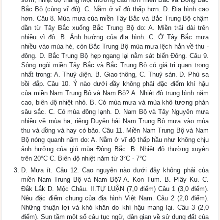
Bắc Bộ (cùng vĩ độ). C. Nằm ở vĩ độ thấp hơn. D. Địa hình cao
hơn. Câu 8. Mùa mưa của miền Tây Bắc và Bắc Trung Bộ chậm
dần từ Tây Bắc xuống Bắc Trung Bộ do: A. Miền trải dài trên
nhiều vĩ độ. B. Ảnh hưởng của địa hình. C. Ở Tây Bắc mưa
nhiều vào mùa hè, còn Bắc Trung Bộ mùa mưa lệch hằn về thu -
đông. D. Bắc Trung Bộ hẹp ngang lại nằm sát biển Đông. Câu 9.
Sông ngòi miền Tây Bắc và Bắc Trung Bộ có giá trị quan trọng
nhất trong: A. Thuỷ điện. B. Giao thông, C. Thuỷ sản. D. Phù sa
bồi đắp. Câu 10. Ý nào dưới đầy không phải đặc điểm khí hậu
của miền Nam Trung Bộ và Nam Bộ? A. Nhiệt độ trung bình năm
cao, biên độ nhiệt nhỏ. B. Có mùa mưa và mùa khô tương phản
sâu sắc. C. Có mùa đông lạnh. D. Nam Bộ và Tây Nguyên mưa
nhiều về mùa hạ, riêng Duyên hải Nam Trung Bộ mưa vào mùa
thu và đồng và hay có bão. Câu 11. Miền Nam Trung Bộ và Nam
Bộ nóng quanh năm do: A. Nằm ở vĩ độ thấp hầu như không chịu
ảnh hưởng của gió mùa Đông Bắc. B. Nhiệt độ thường xuyên
trên 20°C C. Biên độ nhiệt năm từ 3°C - 7°C
D. Mưa ít. Câu 12. Cao nguyên nào dưới đây không phải của
miền Nam Trung Bộ và Nam Bộ? A. Kon Tum. B. Plây Ku. C.
Đắk Lắk D. Mộc Châu. II.TỰ LUẬN (7,0 điểm) Câu 1 (3,0 điểm).
Nêu đặc điểm chung của địa hình Việt Nam. Câu 2 (2,0 điểm).
Những thuận lợi và khó khăn do khí hậu mang lại. Câu 3 (2,0
điểm). Sun tầm một số câu tục ngữ, dân gian về sử dụng đất của