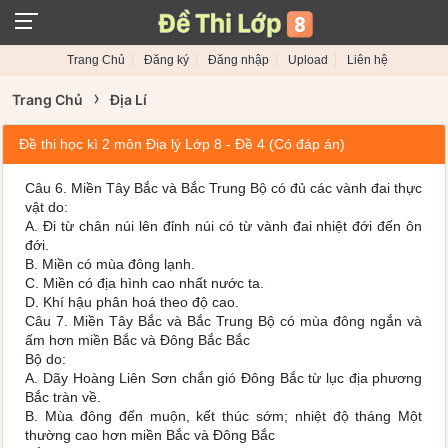
Trang Chủ
Đăng ký
Đăng nhập
Upload
Liên hệ
›
Trang Chủ
Địa Lí
Đề thi học kì 2 môn Địa lý Lớp 8 - Đề 4 (Có đáp án)
Câu 6. Miền Tây Bắc và Bắc Trung Bộ có đủ các vành đai thực
vật do:
A. Đi từ chân núi lên đỉnh núi có từ vành đai nhiệt đới đến ôn
đới.
B. Miền có mùa đông lạnh.
C. Miền có địa hình cao nhất nước ta.
D. Khí hậu phân hoá theo độ cao.
Câu 7. Miền Tây Bắc và Bắc Trung Bộ có mùa đông ngắn và
ấm hơn miền Bắc và Đông Bắc Bắc
Bộ do:
A. Dãy Hoàng Liên Sơn chắn gió Đông Bắc từ lục địa phương
Bắc tràn về.
B. Mùa đông đến muộn, kết thúc sớm; nhiệt độ tháng Một
thường cao hơn miền Bắc và Đông Bắc