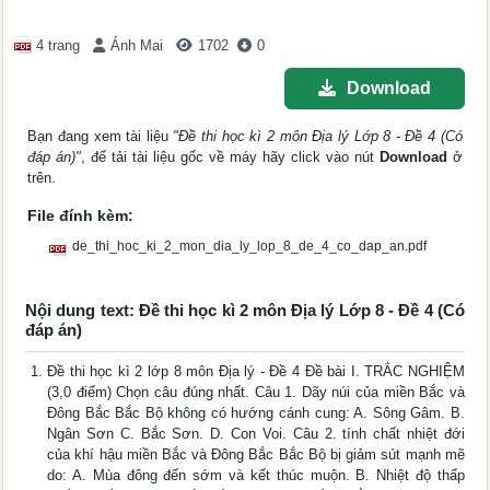
4 trang
Ánh Mai
1702
0
Download
Bạn đang xem tài liệu
"Đề thi học kì 2 môn Địa lý Lớp 8 - Đề 4 (Có
đáp án)"
, để tải tài liệu gốc về máy hãy click vào nút
Download
ở
trên.
File đính kèm:
de_thi_hoc_ki_2_mon_dia_ly_lop_8_de_4_co_dap_an.pdf
Nội dung text: Đề thi học kì 2 môn Địa lý Lớp 8 - Đề 4 (Có
đáp án)
Đề thi học kì 2 lớp 8 môn Địa lý - Đề 4 Đề bài I. TRẮC NGHIỆM
(3,0 điểm) Chọn câu đúng nhất. Câu 1. Dãy núi của miền Bắc và
Đông Bắc Bắc Bộ không có hướng cánh cung: A. Sông Gâm. B.
Ngân Sơn C. Bắc Sơn. D. Con Voi. Câu 2. tính chất nhiệt đới
của khí hậu miền Bắc và Đông Bắc Bắc Bộ bị giảm sút mạnh mẽ
do: A. Mùa đông đến sớm và kết thúc muộn. B. Nhiệt độ thấp