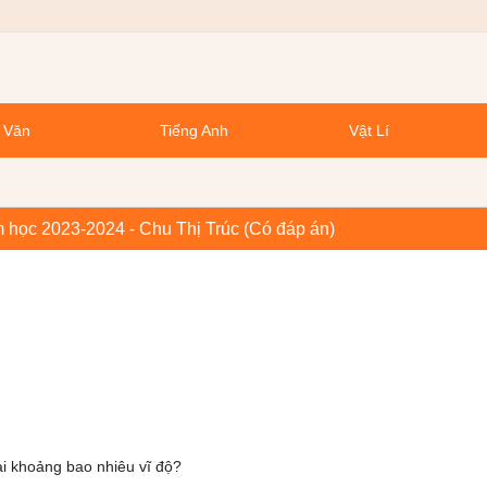
 Văn
Tiếng Anh
Vật Lí
m học 2023-2024 - Chu Thị Trúc (Có đáp án)
ài khoảng bao nhiêu vĩ độ?