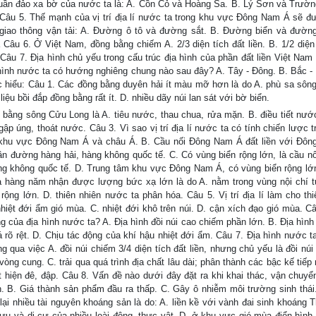
 quần đảo xa bờ của nước ta là: A. Cồn Cỏ và Hoàng Sa. B. Lý Sơn và Trườn
âu 5. Thế mạnh của vị trí địa lí nước ta trong khu vực Đông Nam Á sẽ đ
 giao thông vận tải: A. Đường ô tô và đường sắt. B. Đường biển và đường
u 6. Ở Việt Nam, đồng bằng chiếm A. 2/3 diện tích đất liền. B. 1/2 diện 
ền. Câu 7. Địa hình chủ yếu trong cấu trúc địa hình của phần đất liền Việt Nam 
ịa hình nước ta có hướng nghiêng chung nào sau đây? A. Tây - Đông. B. Bắc -
hiểu: Câu 1. Các đồng bằng duyên hải ít màu mỡ hơn là do A. phù sa sông
liệu bồi đắp đồng bằng rất ít. D. nhiều dãy núi lan sát với bờ biển.
 bằng sông Cửu Long là A. tiêu nước, thau chua, rửa mặn. B. điều tiết nướ
ập úng, thoát nước. Câu 3. Vì sao vị trí địa lí nước ta có tính chiến lược 
 khu vực Đông Nam Á và châu Á. B. Cầu nối Đông Nam Á đất liền với Đô
 gần đường hàng hải, hàng không quốc tế. C. Có vùng biển rộng lớn, là cầu nố
àng không quốc tế. D. Trung tâm khu vực Đông Nam Á, có vùng biển rộng lớ
 hàng năm nhận được lượng bức xạ lớn là do A. nằm trong vùng nội chí t
ộng lớn. D. thiên nhiên nước ta phân hóa. Câu 5. Vị trí địa lí làm cho thi
nhiệt đới ẩm gió mùa. C. nhiệt đới khô trên núi. D. cận xích đạo gió mùa. Câ
của địa hình nước ta? A. Địa hình đồi núi cao chiếm phần lớn. B. Địa hình 
 rõ rệt. D. Chịu tác động của khí hậu nhiệt đới ẩm. Câu 7. Địa hình nước ta
 qua việc A. đồi núi chiếm 3/4 diện tích đất liền, nhưng chủ yếu là đồi núi
òng cung. C. trải qua quá trình địa chất lâu dài; phân thành các bậc kế tiếp
 hiện đê, đập. Câu 8. Vấn đề nào dưới đây đặt ra khi khai thác, vận chuyể
n. B. Giá thành sản phẩm đầu ra thấp. C. Gây ô nhiễm môi trường sinh thái
lại nhiều tài nguyên khoáng sản là do: A. liền kề với vành đai sinh khoáng 
lưu và di cư của nhiều loài động, thực vật. D. ở khu vực gió mùa điển hình 