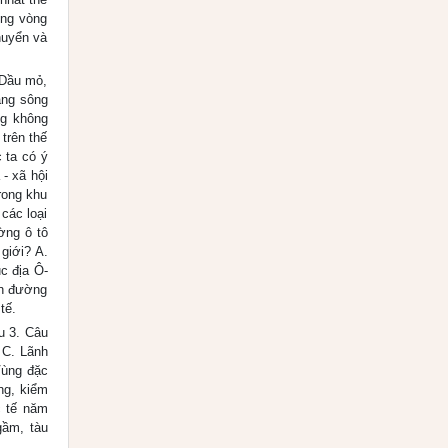
ớng vòng
huyển và
 Dầu mỏ,
ằng sông
ng không
trên thế
 ta có ý
 - xã hội
rong khu
các loại
ờng ô tô
giới? A.
c địa Ô-
gần đường
tế.
u 3. Câu
 C. Lãnh
Vùng đặc
ng, kiểm
c tế năm
gầm, tàu