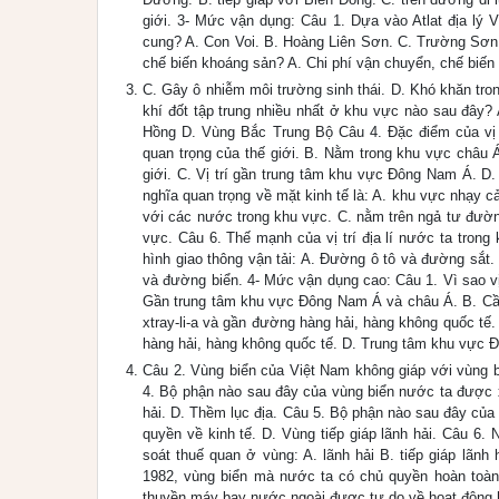
giới. 3- Mức vận dụng: Câu 1. Dựa vào Atlat địa lý 
cung? A. Con Voi. B. Hoàng Liên Sơn. C. Trường Sơn 
chế biến khoáng sản? A. Chi phí vận chuyển, chế biến 
C. Gây ô nhiễm môi trường sinh thái. D. Khó khăn tro
khí đốt tập trung nhiều nhất ở khu vực nào sau đây
Hồng D. Vùng Bắc Trung Bộ Câu 4. Đặc điểm của vị 
quan trọng của thế giới. B. Nằm trong khu vực châu Á
giới. C. Vị trí gần trung tâm khu vực Đông Nam Á. D.
nghĩa quan trọng về mặt kinh tế là: A. khu vực nhạy cả
với các nước trong khu vực. C. nằm trên ngả tư đường
vực. Câu 6. Thế mạnh của vị trí địa lí nước ta tron
hình giao thông vận tải: A. Đường ô tô và đường sắ
và đường biển. 4- Mức vận dụng cao: Câu 1. Vì sao vị 
Gần trung tâm khu vực Đông Nam Á và châu Á. B. Cầu 
xtray-li-a và gần đường hàng hải, hàng không quốc tế. 
hàng hải, hàng không quốc tế. D. Trung tâm khu vực 
Câu 2. Vùng biển của Việt Nam không giáp với vùng bi
4. Bộ phận nào sau đây của vùng biển nước ta được xe
hải. D. Thềm lục địa. Câu 5. Bộ phận nào sau đây của
quyền về kinh tế. D. Vùng tiếp giáp lãnh hải. Câu 6
soát thuế quan ở vùng: A. lãnh hải B. tiếp giáp lãn
1982, vùng biển mà nước ta có chủ quyền hoàn toàn
thuyền máy bay nước ngoài được tự do về hoạt động h