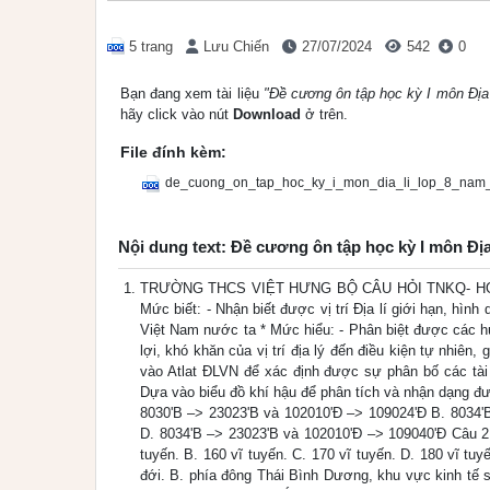
5 trang
Lưu Chiến
27/07/2024
542
0
Bạn đang xem tài liệu
"Đề cương ôn tập học kỳ I môn Địa 
hãy click vào nút
Download
ở trên.
File đính kèm:
de_cuong_on_tap_hoc_ky_i_mon_dia_li_lop_8_nam
Nội dung text: Đề cương ôn tập học kỳ I môn Địa
TRƯỜNG THCS VIỆT HƯNG BỘ CÂU HỎI TNKQ- HỌC KỲ I
Mức biết: - Nhận biết được vị trí Địa lí giới hạn, hìn
Việt Nam nước ta * Mức hiểu: - Phân biệt được các h
lợi, khó khăn của vị trí địa lý đến điều kiện tự nhiê
vào Atlat ĐLVN để xác định được sự phân bố các tài
Dựa vào biểu đồ khí hậu để phân tích và nhận dạng đượ
8030'B –> 23023'B và 102010'Đ –> 109024'Đ B. 8034'
D. 8034'B –> 23023'B và 102010'Đ –> 109040'Đ Câu 2.
tuyến. B. 160 vĩ tuyến. C. 170 vĩ tuyến. D. 180 vĩ tu
đới. B. phía đông Thái Bình Dương, khu vực kinh tế 