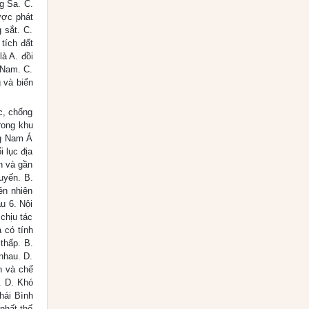
g Sa. C.
ược phát
 sắt. C.
tích đất
là A. đồi
 Nam. C.
 và biển
c, chống
trong khu
ng Nam Á
i lục địa
n và gần
uyến. B.
ên nhiên
u 6. Nội
chịu tác
 có tính
 thấp. B.
 nhau. D.
n và chế
. D. Khó
Thái Bình
nhất thế