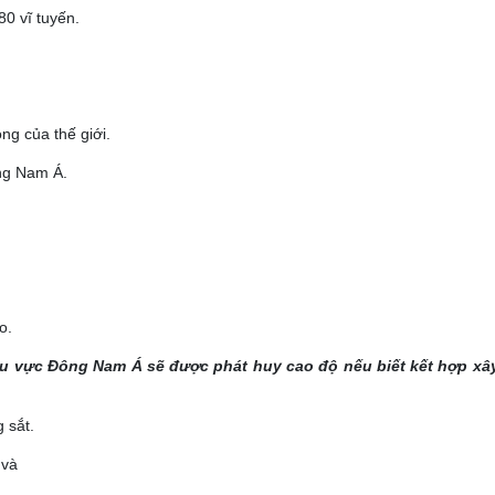
80 vĩ tuyến.
ng của thế giới.
ng Nam Á.
o.
 khu vực Đông Nam Á sẽ được phát huy cao độ nếu biết kết hợp x
 sắt.
 và