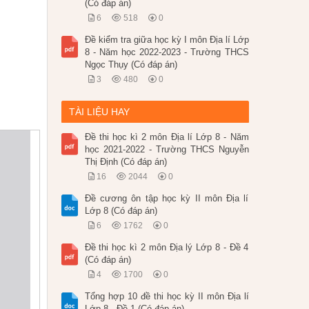
(Có đáp án)
6
518
0
Đề kiểm tra giữa học kỳ I môn Địa lí Lớp
8 - Năm học 2022-2023 - Trường THCS
Ngọc Thụy (Có đáp án)
3
480
0
TÀI LIỆU HAY
Đề thi học kì 2 môn Địa lí Lớp 8 - Năm
học 2021-2022 - Trường THCS Nguyễn
Thị Định (Có đáp án)
16
2044
0
Đề cương ôn tập học kỳ II môn Địa lí
Lớp 8 (Có đáp án)
6
1762
0
Đề thi học kì 2 môn Địa lý Lớp 8 - Đề 4
(Có đáp án)
4
1700
0
Tổng hợp 10 đề thi học kỳ II môn Địa lí
Lớp 8 - Đề 1 (Có đáp án)