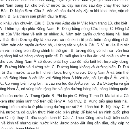
Việt Nam trang 13, cho biết Ở nước ta, dãy núi nào sau đây chạy theo hư
Bắc. D. Ngân Sơn. Câu 2. Vấn đề nào dưới đây đặt ra khi khai thác, vận c
lớn. B. Giá thành sản phẩm đầu ra thấp.
ng khâu vận chuyển. Câu 3. Dựa vào Atlat địa lý Việt Nam trang 13, cho biết
? A. Thềm lục địa phía Đông Nam. B. Đồng bằng sông Cửu Long. C. Đồng b
trí của Việt Nam về mặt tự nhiên: A. Nằm trên tuyến đường hàng hải, hà
-Thái Bình Dương đây là khu vực có nền kinh tế phát triển năng động nhất 
 Nằm trên các tuyến đường bộ, đường sắt xuyên Á Câu 5. Vị trí địa lí nước
m với những biến động chính trị thế giới. B. tương đồng về lịch sử, văn hoá
 hàng hải và hàng không quốc tế. D. mối giao lưu lâu đời với nhiều nước t
g khu vực Đông Nam Á sẽ được phát huy cao độ nếu biết kết hợp xây dựng 
t. B. Đường biển và đường sắt. C. Đường hàng không và đường biển. D. Đư
trí địa lí nước ta có tính chiến lược trong khu vực Đông Nam Á và trên thế 
nối Đông Nam Á đất liền với Đông Nam Á biển đảo, nối lục địa Á-Âu với lụ
C. Có vùng biển rộng lớn, là cầu nối lục địa Á-Âu với lục địa Oxtraylia và 
Đông Nam Á, có vùng biển rộng lớn và gần đường hàng hải, hàng không quốc 
ển của nước: A. Trung Quốc B. Phi-lip-pin C. Đông Ti mo D. Ma-lai-xi-a Câ
m như phần lãnh thổ trên đất liền? A. Nội thủy. B. Vùng tiếp giáp lãnh hải.
 vùng biển nước ta ở phía trong đường cơ sở? A. Lãnh hải. B. Nội thủy. C. 
. Nhà nước ta có quyền thực hiện các biện pháp để bảo vệ an ninh quốc phò
h hải C. nội thuỷ D. đặc quyền kinh tế Câu 7. Theo Công ước Luật biển quố
 về kinh tế nhưng các nước khác được phép đặt ống dẫn dầu, dây cáp n
àng hải, hàng không là: