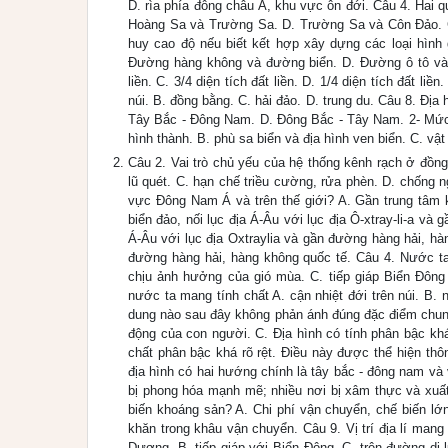
D. rìa phía đông châu Á, khu vực ôn đới. Câu 4. Hai
Hoàng Sa và Trường Sa. D. Trường Sa và Côn Đảo. C
huy cao độ nếu biết kết hợp xây dựng các loại hình
Đường hàng không và đường biển. D. Đường ô tô và Câ
liền. C. 3/4 diện tích đất liền. D. 1/4 diện tích đất li
núi. B. đồng bằng. C. hải đảo. D. trung du. Câu 8. Đ
Tây Bắc - Đông Nam. D. Đông Bắc - Tây Nam. 2- Mức 
hình thành. B. phù sa biển và địa hình ven biển. C. vật 
Câu 2. Vai trò chủ yếu của hệ thống kênh rạch ở đồng
lũ quét. C. hạn chế triều cường, rửa phèn. D. chống ng
vực Đông Nam Á và trên thế giới? A. Gần trung tâm
biển đảo, nối lục địa Á-Âu với lục địa Ô-xtray-li-a và
Á-Âu với lục địa Oxtraylia và gần đường hàng hải, h
đường hàng hải, hàng không quốc tế. Câu 4. Nước ta
chịu ảnh hưởng của gió mùa. C. tiếp giáp Biển Đông r
nước ta mang tính chất A. cận nhiệt đới trên núi. B. 
dung nào sau đây không phản ánh đúng đặc điểm chung 
động của con người. C. Địa hình có tính phân bậc khá
chất phân bậc khá rõ rệt. Điều này được thể hiện thông
địa hình có hai hướng chính là tây bắc - đông nam và v
bị phong hóa mạnh mẽ; nhiều nơi bị xâm thực và xuất
biến khoáng sản? A. Chi phí vận chuyển, chế biến lớ
khăn trong khâu vận chuyển. Câu 9. Vị trí địa lí mang 
Dương. B. tiếp giáp với Biển Đông. C. trên đường di 