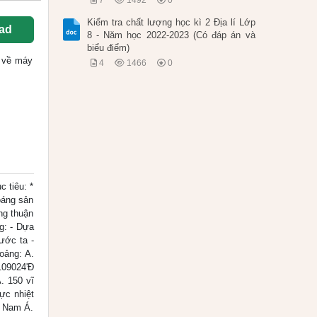
7
1492
0
Kiểm tra chất lượng học kì 2 Địa lí Lớp
ad
8 - Năm học 2022-2023 (Có đáp án và
biểu điểm)
ốc về máy
4
1466
0
tiêu: *
hoáng sản
ng thuận
g: - Dựa
ước ta -
oảng: A.
109024'Đ
. 150 vĩ
ực nhiệt
g Nam Á.