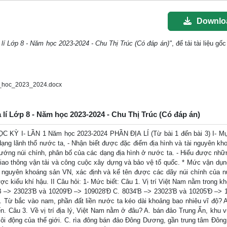
Downlo
lí Lớp 8 - Năm học 2023-2024 - Chu Thị Trúc (Có đáp án)"
, để tải tài liệu g
_hoc_2023_2024.docx
 lí Lớp 8 - Năm học 2023-2024 - Chu Thị Trúc (Có đáp án)
- LẦN 1 Năm học 2023-2024 PHẦN ĐỊA LÍ (Từ bài 1 đến bài 3) I- Mục 
h dạng lãnh thổ nước ta, - Nhận biết được đặc điểm địa hình và tài nguyên k
ướng núi chính, phân bố của các dạng địa hình ở nước ta. - Hiểu được nhữ
n, giao thông vận tải và công cuộc xây dựng và bảo vệ tổ quốc. * Mức vận dụn
 nguyên khoáng sản VN, xác định và kể tên được các dãy núi chính của n
c kiểu khí hậu. II Câu hỏi: 1- Mức biết: Câu 1. Vị trí Việt Nam nằm trong kh
B –> 23023'B và 10209'Đ –> 109028'Đ C. 8034'B –> 23023'B và 10205'Đ –> 
 Từ bắc vào nam, phần đất liền nước ta kéo dài khoảng bao nhiêu vĩ độ? A
yến. Câu 3. Về vị trí địa lý, Việt Nam nằm ở đâu? A. bán đảo Trung Ấn, khu v
sôi động của thế giới. C. rìa đông bán đảo Đông Dương, gần trung tâm Đôn