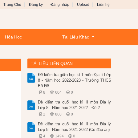
Trang Chủ
Đăng ký
Đăng nhập
Upload
Liên hệ
Hóa Học
Tài Liệu Khác
TÀI LIỆU LIÊN QUAN
Đề kiểm tra giữa học kì 1 môn Địa lí Lớp
8 - Năm học 2022-2023 - Trường THCS
Bồ Đề
8
604
0
Đề kiểm tra cuối học kì II môn Địa lý
Lớp 8 - Năm học 2021-2022 - Đề 2
2
860
0
Đề kiểm tra cuối học kì II môn Địa lý
Lớp 8 - Năm học 2021-2022 (Có đáp án)
4
1494
0