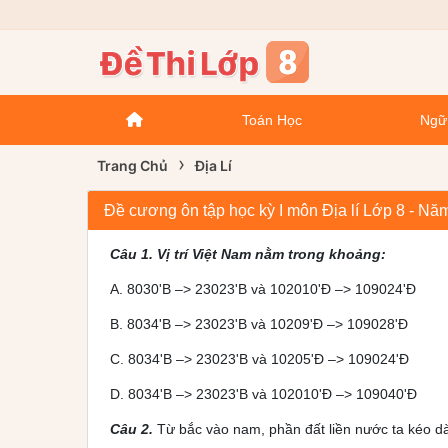
Toán Học
Ngữ
›
Trang Chủ
Địa Lí
Đề cương ôn tập học kỳ I môn Địa lí Lớp 8 - Nă
Câu 1. Vị trí Việt Nam nằm trong khoảng:
A. 8030'B –> 23023'B và 102010'Đ –> 109024'Đ
B. 8034'B –> 23023'B và 10209'Đ –> 109028'Đ
C. 8034'B –> 23023'B và 10205'Đ –> 109024'Đ
D. 8034'B –> 23023'B và 102010'Đ –> 109040'Đ
Câu 2.
Từ bắc vào nam, phần đất liền nước ta kéo d