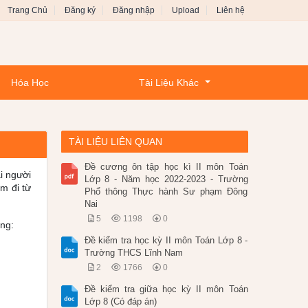
Trang Chủ
Đăng ký
Đăng nhập
Upload
Liên hệ
Hóa Học
Tài Liệu Khác
TÀI LIỆU LIÊN QUAN
Đề cương ôn tập học kì II môn Toán
i người
Lớp 8 - Năm học 2022-2023 - Trường
m đi từ
Phổ thông Thực hành Sư phạm Đông
Nai
5
1198
0
ng:
Đề kiểm tra học kỳ II môn Toán Lớp 8 -
Trường THCS Lĩnh Nam
2
1766
0
Đề kiểm tra giữa học kỳ II môn Toán
Lớp 8 (Có đáp án)