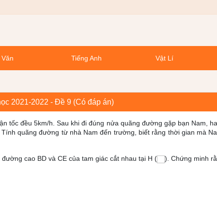
 Văn
Tiếng Anh
Vật Lí
học 2021-2022 - Đề 9 (Có đáp án)
 vận tốc đều 5km/h. Sau khi đi đúng nửa quãng đường gặp bạn Nam, ha
h. Tính quãng đường từ nhà Nam đến trường, biết rằng thời gian mà Na
 đường cao BD và CE của tam giác cắt nhau tại H (
). Chứng minh rằ