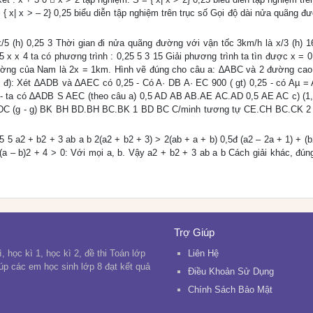
 { x| x > – 2} 0,25 biểu diễn tập nghiệm trên trục số Gọi độ dài nửa quãng 
/5 (h) 0,25 3 Thời gian đi nửa quãng đường với vận tốc 3km/h là x/3 (h) 1
 x x 4 ta có phương trình : 0,25 5 3 15 Giải phương trình ta tìn được x = 0
rường của Nam là 2x = 1km. Hình vẽ đúng cho câu a: ∆ABC và 2 đường ca
0 đ): Xét ∆ADB và ∆AEC có 0,25 - Có A· DB A· EC 900 ( gt) 0,25 - có Aµ = 
đ) - ta có ∆ADB S AEC (theo câu a) 0,5 AD AB AB.AE AC.AD 0,5 AE AC c) (1,
C (g - g) BK BH BD.BH BC.BK 1 BD BC C/minh tương tự CE.CH BC.CK 2 
25 5 a2 + b2 + 3 ab a b 2(a2 + b2 + 3) > 2(ab + a + b) 0,5đ (a2 – 2a + 1) + (
+ (a – b)2 + 4 > 0: Với mọi a, b. Vậy a2 + b2 + 3 ab a b Cách giải khác, đún
Trợ Giúp
, học kì 1, học kì 2, đề thi Toán lớp
Liên Hệ
iúp các em học sinh lớp 8 đạt kết quả
Điều Khoản Sử Dụng
Chính Sách Bảo Mật