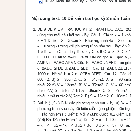
10_de_kiem_tra_hoc_ky_2_mon_toan_lop_8_nam_h
Nội dung text: 10 Đề kiểm tra học kỳ 2 môn Toán
ĐỀ 9 ĐỀ KIỂM TRA HỌC KỲ 2 - NĂM HỌC 2021 –2022
đúng cho mỗi câu hỏi sau đây. Câu 1: Giá trị x = 1 kh
x + 1 D. 5x – 2 = 3 Câu 2 : Phương trình 4x = 2 có tập
= 1 tương đương với phương trình nào sau đây: A x2 – 
1 b B. a ≥ b C. a – b y B. x ≥ y C. x 9 C. x > –2 D. x 1
C.  D.  Câu 9: ∆ABC và ∆PMN có góc A = góc M,
∆MPN d. ∆ABC ∆PMN Câu 10: ∆ABC và ∆EDF có góc A
c. ∆ABC ∆FDE d. ∆ABC ∆EDF. Câu 11: ∆ABC ∆DEF, có 
1000 c. Hệ số k = 2 d. ∆CBA ∆FED. Câu 12: Các kí
60cm2. B) S = 35cm2. C. S = 54cm2. D. S = 70 cm2.
nhiêu?? A) V = 12cm3. B) V = 35cm3. C. V = 60 cm3
nhiêu? A) S = 54cm2. B) S = 36cm2. C. S = 27cm2. 
nhiêu cm3 nước? A) 7cm2. B) S = 12cm2. C. 16cm2. 
Bài 1: (1,5 đ) Giải các phương trình sau đây: a) 3x – 2 
phương trình sau đây rồi biểu diễn tập nghiệm trên t
I.Trắc nghiệm ( 3 điểm): Mỗi ý đúng được 0,2 điểm Câu
(7 đ) Bài Đáp án Điểm 1 a) 3x – 2 = x – 1  3x – x = 2 –
– x + 4 = x2 – 4x + 4  x2 + 3x = 0  x( x+ 3) = 0 Tập ng
x + 3 ta có PT: x + 3 = 2x – 1  x = 4 ( t/m đk) 0,25 - 