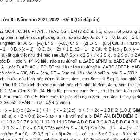
oc_2021_2022_de.docx
 Lớp 8 - Năm học 2021-2022 - Đề 9 (Có đáp án)
 MÔN TOÁN 8 PHẦN I. TRẮC NGHIỆM (3 điểm). Hãy chọn một phương án 
ông phải là nghiệm của phương trình nào sau đây. A. 2x + 3 = 0. B. 2x = 2 C.
 nghiệm là : A/ S = {–2} B/ S = {–0,5} C/ S = {2} D/ S = {0,5} Câu 3 : Phươn
1 = 0 B. x(x – 1) = 0 C. 3x = 2x + 1 D. x2 + 1 = 2 Câu 4: Biết x y B. x y – 
 là kết quả viết như thế nào sau đây? S x / x 2 S x / x 2 S x / x 2 S x / x 2 
 góc B = góc N, thì ký hiệu nào sau đúng? a. ∆ABC ∆PNM b. ∆ABC ∆MNP
 = góc D, AB: AC = ED: DF thì điều nào sau đúng? a. ∆ABC ∆DEF b. ∆
góc A = 500, AB = 3cm, DE = 6cm thì điều nào là sai? a. góc D = 500 b.
ch thước của hình hộp đứng là 3cm, 4cm, cao 5cm thì Sxq là bao nhiêu
 Câu 13: Các kích thước của hình hộp chữ nhật là 3cm, 4cm, 5cm thể tíc
. D. V = 70cm3 Câu 14: Hình lập phương cạnh 3cm, có diện tích toàn phầ
D. S = 9cm2. Câu 15: Hình chóp tứ giác đều cạnh 3cm, cao 4cm thì đựng 
D. 36cm2. PHẦN II: TỰ LUẬN (7 điểm).
= x – 1 b) x ( 2x – 1 ) + 4 = ( x – 2 )2 c) | x + 3| = 2x – 1 Bài 2: (1,0 đ) Giả
rục số: a) x + 2 > 0 b) 2x – 5 ab + a + b với mọi a, b. ĐÁP ÁN, BIỂU ĐIỂM 
 1 2 3 4 5 6 7 8 9 10 11 12 13 14 15 Đ/án A D C B A B C A B A B D C A B II.
 1  2x = 1  x = 0,5 0,5 Tập nghiệm S = { 0,5 } b) x ( 2x – 1 ) + 4 = ( x – 2
hiệm S = { 0; – 3} 0,5 c) | x + 3| = 2x – 1 - xét : x + 3 ≥ 0  x ≥ – 3 khi đó |
xét : x + 3 0  x > 2 tập nghiệm: S = { x| x > 2} 0,25 biểu diễn tập nghiệm trê