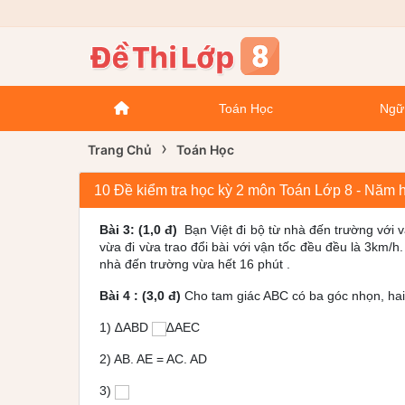
Toán Học
Ngữ
›
Trang Chủ
Toán Học
10 Đề kiểm tra học kỳ 2 môn Toán Lớp 8 - Năm 
Bài 3: (1,0 đ)
Bạn Việt đi bộ từ nhà đến trường với
vừa đi vừa trao đổi bài với vận tốc đều đều là 3km/
nhà đến trường vừa hết 16 phút .
Bài 4 : (3,0 đ)
Cho tam giác ABC có ba góc nhọn, hai
1) ∆ABD
∆AEC
2) AB. AE = AC. AD
3)