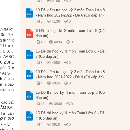
4
4166
0
10 Đề kiểm tra học kỳ 2 môn Toán Lớp 8
- Năm học 2021-2022 - Đề 6 (Có đáp án)
5
4136
0
trả lời
6 Đề thi học kì 2 môn Toán Lớp 8 (Có
 3x –1 =
đáp án)
g trình x
43
4094
0
1 D. x +
A.  B. 
15 Đề thi học kỳ II môn Toán Lớp 8 - Đề
7 (Có đáp án)
 c. ∆ABC
ABC ∆DFE
3
4058
0
 góc D =
10 Đề kiểm tra học kỳ 2 môn Toán Lớp 8
? A) S =
- Năm học 2021-2022 - Đề 9 (Có đáp án)
h là bao
4
4024
0
n là bao
được bao
15 Đề thi học kỳ II môn Toán Lớp 8 (Có
đáp án)
i các bất
48
3936
0
CHẤM BÀI
15 Đề thi học kỳ II môn Toán Lớp 8 - Đề
 Tự luận
4 (Có đáp án)
 )2  2x2
 x + 3| =
4
3916
0
n trục số