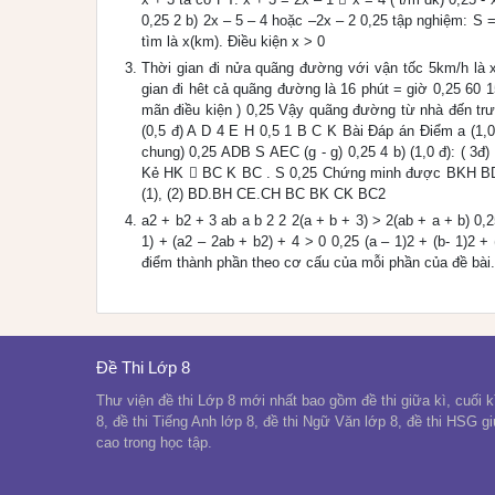
0,25 2 b) 2x – 5 – 4 hoặc –2x – 2 0,25 tập nghiệm: S =
tìm là x(km). Điều kiện x > 0
Thời gian đi nửa quãng đường với vận tốc 5km/h là x
gian đi hêt cả quãng đường là 16 phút = giờ 0,25 60 15
mãn điều kiện ) 0,25 Vậy quãng đường từ nhà đến t
(0,5 đ) A D 4 E H 0,5 1 B C K Bài Đáp án Điểm a (1,
chung) 0,25 ADB S AEC (g - g) 0,25 4 b) (1,0 đ): ( 3
Kẻ HK  BC K BC . S 0,25 Chứng minh được BKH BD
(1), (2) BD.BH CE.CH BC BK CK BC2
a2 + b2 + 3 ab a b 2 2 2(a + b + 3) > 2(ab + a + b) 0,
1) + (a2 – 2ab + b2) + 4 > 0 0,25 (a – 1)2 + (b- 1)2 
điểm thành phần theo cơ cấu của mỗi phần của đề bài.
Đề Thi Lớp 8
Thư viện đề thi Lớp 8 mới nhất bao gồm đề thi giữa kì, cuối kì
8, đề thi Tiếng Anh lớp 8, đề thi Ngữ Văn lớp 8, đề thi HSG g
cao trong học tập.