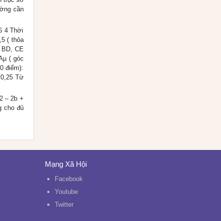
đường cần
6 4 Thời
,5 ( thỏa
o BD, CE
Aµ ( góc
0 điểm):
0,25 Từ
b2 – 2b +
g cho đủ
Mạng Xã Hội
Facebook
Youtube
Twitter