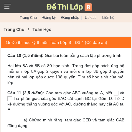
Trang Chủ
Đăng ký
Đăng nhập
Upload
Liên hệ
›
Trang Chủ
Toán Học
15 Đề thi học kỳ II môn Toán Lớp 8 - Đề 4 (Có đáp án)
Câu 10 (1,5 điểm):
Giải bài toán bằng cách lập phương trình
Hai lớp 8A và 8B có 80 học sinh. Trong đợt góp sách ủng hộ
mỗi em lớp 8A góp 2 quyển và mỗi em lớp 8B góp 3 quyển
nên cả hai lớp góp được 198 quyển. Tìm số học sinh của mỗi
lớp.
Câu 11 (2,5
điểm
):
Cho tam giác ABC vuông tại A, biết
và
Tia phân giác của góc BAC cắt cạnh BC tại điểm D. Từ D
kẻ đường thẳng vuông góc với AC, đường thẳng này cắt AC tại
E.
a) Chứng minh rằng tam giác CED và tam giác CAB
đồng dạng.