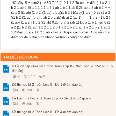
162 Vậy S = (cm2 ) . ABD 7 12 (1,0 1 1 2 Ta có : = điểm) 1 a 2 1
b 2 1 ab 0,25 1 1 1 1 1 a 2 1 ab 1 b 2 1 ab 0,25 ab a 2 ab b 2 = =
(1 a 2 )(1 ab) (1 b 2 )(1 ab) a(b a)(1 b 2 ) b(a b)(1 a 2 ) 0,25 (1 a 2
)(1 b 2 )(1 ab) (b a)(a ab 2 b a 2b) (b a) 2 (ab 1) = = (1 a 2 )(1 b 2 )
(1 ab) (1 a 2 )(1 b 2 )(1 ab) 0,25 (b a) 2 (ab 1) Do a 1; b 1 nên 0 (1
a 2 )(1 b 2 )(1 ab) 1 1 2 1 1 2 0 1 a 2 1 b 2 1 ab 1 a 2 1 b 2 1 ab 1
1 2 Vậy . 1 a 2 1 b 2 1 ab - Học sinh giải cách khác đúng vẫn cho
điểm tối đa. - Bài hình không vẽ hình không cho điểm.
TÀI LIỆU LIÊN QUAN
4 Đề ôn tập giữa kỳ I môn Toán Lớp 8 - Năm học 2022-2023 (Có
đáp án)
14
1744
0
Đề thi học kì 2 Toán Lớp 8 - Đề 1 (Kèm đáp án)
4
730
0
Đề kiểm tra học kì 1 Toán Lớp 8 - Đề 11 (Có đáp án)
3
866
0
Đề thi học kì 2 Toán Lớp 8 - Đề 4 (Kèm đáp án)