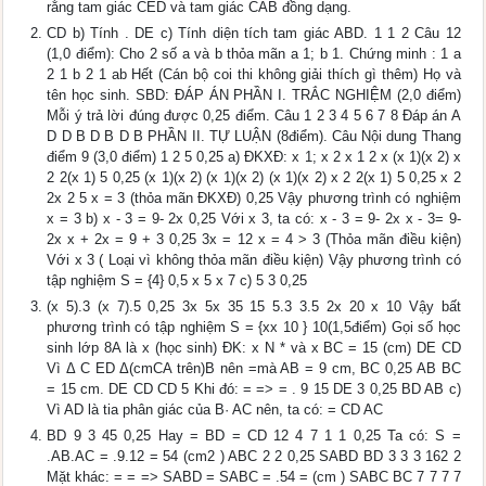
rằng tam giác CED và tam giác CAB đồng dạng.
CD b) Tính . DE c) Tính diện tích tam giác ABD. 1 1 2 Câu 12
(1,0 điểm): Cho 2 số a và b thỏa mãn a 1; b 1. Chứng minh : 1 a
2 1 b 2 1 ab Hết (Cán bộ coi thi không giải thích gì thêm) Họ và
tên học sinh. SBD: ĐÁP ÁN PHẦN I. TRẮC NGHIỆM (2,0 điểm)
Mỗi ý trả lời đúng được 0,25 điểm. Câu 1 2 3 4 5 6 7 8 Đáp án A
D D B D B D B PHẦN II. TỰ LUẬN (8điểm). Câu Nội dung Thang
điểm 9 (3,0 điểm) 1 2 5 0,25 a) ĐKXĐ: x 1; x 2 x 1 2 x (x 1)(x 2) x
2 2(x 1) 5 0,25 (x 1)(x 2) (x 1)(x 2) (x 1)(x 2) x 2 2(x 1) 5 0,25 x 2
2x 2 5 x = 3 (thỏa mãn ĐKXĐ) 0,25 Vậy phương trình có nghiệm
x = 3 b) x - 3 = 9- 2x 0,25 Với x 3, ta có: x - 3 = 9- 2x x - 3= 9-
2x x + 2x = 9 + 3 0,25 3x = 12 x = 4 > 3 (Thỏa mãn điều kiện)
Với x 3 ( Loại vì không thỏa mãn điều kiện) Vậy phương trình có
tập nghiệm S = {4} 0,5 x 5 x 7 c) 5 3 0,25
(x 5).3 (x 7).5 0,25 3x 5x 35 15 5.3 3.5 2x 20 x 10 Vậy bất
phương trình có tập nghiệm S = {xx 10 } 10(1,5điểm) Gọi số học
sinh lớp 8A là x (học sinh) ĐK: x N * và x BC = 15 (cm) DE CD
Vì Δ C ED Δ(cmCA trên)B nên =mà AB = 9 cm, BC 0,25 AB BC
= 15 cm. DE CD CD 5 Khi đó: = => = . 9 15 DE 3 0,25 BD AB c)
Vì AD là tia phân giác của B· AC nên, ta có: = CD AC
BD 9 3 45 0,25 Hay = BD = CD 12 4 7 1 1 0,25 Ta có: S =
.AB.AC = .9.12 = 54 (cm2 ) ABC 2 2 0,25 SABD BD 3 3 3 162 2
Mặt khác: = = => SABD = SABC = .54 = (cm ) SABC BC 7 7 7 7