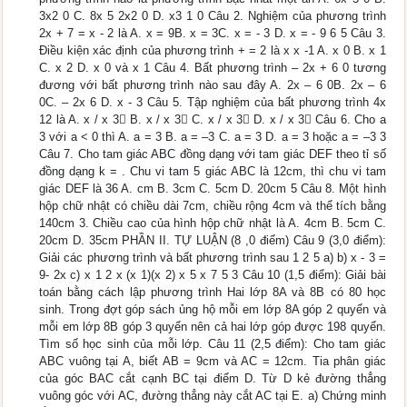
3x2 0 C. 8x 5 2x2 0 D. x3 1 0 Câu 2. Nghiệm của phương trình
2x + 7 = x - 2 là A. x = 9B. x = 3C. x = - 3 D. x = - 9 6 5 Câu 3.
Điều kiện xác định của phương trình + = 2 là x x -1 A. x 0 B. x 1
C. x 2 D. x 0 và x 1 Câu 4. Bất phương trình – 2x + 6 0 tương
đương với bất phương trình nào sau đây A. 2x – 6 0B. 2x – 6
0C. – 2x 6 D. x - 3 Câu 5. Tập nghiệm của bất phương trình 4x
12 là A. x / x 3 B. x / x 3 C. x / x 3 D. x / x 3 Câu 6. Cho a
3 với a < 0 thì A. a = 3 B. a = –3 C. a = 3 D. a = 3 hoặc a = –3 3
Câu 7. Cho tam giác ABC đồng dạng với tam giác DEF theo tỉ số
đồng dạng k = . Chu vi tam 5 giác ABC là 12cm, thì chu vi tam
giác DEF là 36 A. cm B. 3cm C. 5cm D. 20cm 5 Câu 8. Một hình
hộp chữ nhật có chiều dài 7cm, chiều rộng 4cm và thể tích bằng
140cm 3. Chiều cao của hình hộp chữ nhật là A. 4cm B. 5cm C.
20cm D. 35cm PHẦN II. TỰ LUẬN (8 ,0 điểm) Câu 9 (3,0 điểm):
Giải các phương trình và bất phương trình sau 1 2 5 a) b) x - 3 =
9- 2x c) x 1 2 x (x 1)(x 2) x 5 x 7 5 3 Câu 10 (1,5 điểm): Giải bài
toán bằng cách lập phương trình Hai lớp 8A và 8B có 80 học
sinh. Trong đợt góp sách ủng hộ mỗi em lớp 8A góp 2 quyển và
mỗi em lớp 8B góp 3 quyển nên cả hai lớp góp được 198 quyển.
Tìm số học sinh của mỗi lớp. Câu 11 (2,5 điểm): Cho tam giác
ABC vuông tại A, biết AB = 9cm và AC = 12cm. Tia phân giác
của góc BAC cắt cạnh BC tại điểm D. Từ D kẻ đường thẳng
vuông góc với AC, đường thẳng này cắt AC tại E. a) Chứng minh