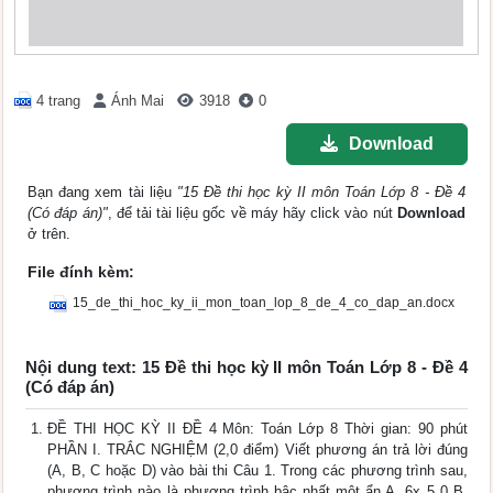
4 trang
Ánh Mai
3918
0
Download
Bạn đang xem tài liệu
"15 Đề thi học kỳ II môn Toán Lớp 8 - Đề 4
(Có đáp án)"
, để tải tài liệu gốc về máy hãy click vào nút
Download
ở trên.
File đính kèm:
15_de_thi_hoc_ky_ii_mon_toan_lop_8_de_4_co_dap_an.docx
Nội dung text: 15 Đề thi học kỳ II môn Toán Lớp 8 - Đề 4
(Có đáp án)
ĐỀ THI HỌC KỲ II ĐỀ 4 Môn: Toán Lớp 8 Thời gian: 90 phút
PHẦN I. TRẮC NGHIỆM (2,0 điểm) Viết phương án trả lời đúng
(A, B, C hoặc D) vào bài thi Câu 1. Trong các phương trình sau,
phương trình nào là phương trình bậc nhất một ẩn A. 6x 5 0 B.