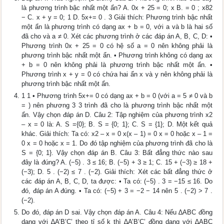
là phương trình bậc nhất một ẩn? A. 0x + 25 = 0; x B. = 0 ; x82
− C. x + y = 0; 1 D. 5x+= 0 . 3 Giải thích: Phương trình bậc nhất
một ẩn là phương trình có dạng ax + b = 0, với a và b là hai số
đã cho và a ≠ 0. Xét các phương trình ở các đáp án A, B, C, D: •
Phương trình 0x + 25 = 0 có hệ số a = 0 nên không phải là
phương trình bậc nhất một ẩn. • Phương trình không có dạng ax
+ b = 0 nên không phải là phương trình bậc nhất một ẩn. •
Phương trình x + y = 0 có chứa hai ẩn x và y nên không phải là
phương trình bậc nhất một ẩn.
1 1 • Phương trình 5x+= 0 có dạng ax + b = 0 (với a = 5 ≠ 0 và b
= ) nên phương 3 3 trình đã cho là phương trình bậc nhất một
ẩn. Vậy chọn đáp án D. Câu 2: Tập nghiệm của phương trình x2
– x = 0 là: A. S ={0}; B. S = {0; 1}; C. S = {1}; D. Một kết quả
khác. Giải thích: Ta có: x2 – x = 0 x(x – 1) = 0 x = 0 hoặc x – 1 =
0 x = 0 hoặc x = 1. Do đó tập nghiệm của phương trình đã cho là
S = {0; 1}. Vậy chọn đáp án B. Câu 3: Bất đẳng thức nào sau
đây là đúng? A. (−5) . 3 ≤ 16; B. (−5) + 3 ≥ 1; C. 15 + (−3) ≥ 18 +
(−3); D. 5 . (−2) ≤ 7 . (−2). Giải thích: Xét các bất đẳng thức ở
các đáp án A, B, C, D, ta được: • Ta có: (−5) . 3 = −15 ≤ 16. Do
đó, đáp án A đúng. • Ta có: (−5) + 3 = −2 − 14 nên 5 . (−2) > 7 .
(−2).
Do đó, đáp án D sai. Vậy chọn đáp án A. Câu 4: Nếu ∆ABC đồng
dạng với ∆A’B’C’ theo tỉ số k thì ∆A’B’C’ đồng dạng với ∆ABC