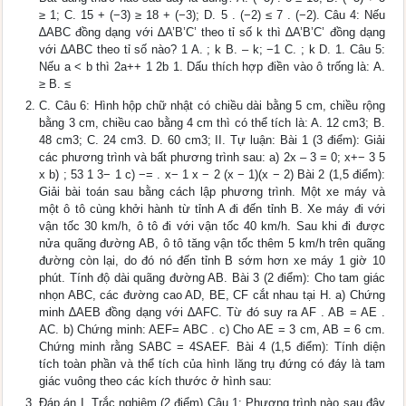
≥ 1; C. 15 + (−3) ≥ 18 + (−3); D. 5 . (−2) ≤ 7 . (−2). Câu 4: Nếu
∆ABC đồng dạng với ∆A’B’C’ theo tỉ số k thì ∆A’B’C’ đồng dạng
với ∆ABC theo tỉ số nào? 1 A. ; k B. – k; −1 C. ; k D. 1. Câu 5:
Nếu a < b thì 2a++ 1 2b 1. Dấu thích hợp điền vào ô trống là: A.
≥ B. ≤
C. Câu 6: Hình hộp chữ nhật có chiều dài bằng 5 cm, chiều rộng
bằng 3 cm, chiều cao bằng 4 cm thì có thể tích là: A. 12 cm3; B.
48 cm3; C. 24 cm3. D. 60 cm3; II. Tự luận: Bài 1 (3 điểm): Giải
các phương trình và bất phương trình sau: a) 2x – 3 = 0; x+− 3 5
x b) ; 53 1 3− 1 c) −= . x− 1 x − 2 (x − 1)(x − 2) Bài 2 (1,5 điểm):
Giải bài toán sau bằng cách lập phương trình. Một xe máy và
một ô tô cùng khởi hành từ tỉnh A đi đến tỉnh B. Xe máy đi với
vận tốc 30 km/h, ô tô đi với vận tốc 40 km/h. Sau khi đi được
nửa quãng đường AB, ô tô tăng vận tốc thêm 5 km/h trên quãng
đường còn lại, do đó nó đến tỉnh B sớm hơn xe máy 1 giờ 10
phút. Tính độ dài quãng đường AB. Bài 3 (2 điểm): Cho tam giác
nhọn ABC, các đường cao AD, BE, CF cắt nhau tại H. a) Chứng
minh ∆AEB đồng dạng với ∆AFC. Từ đó suy ra AF . AB = AE .
AC. b) Chứng minh: AEF= ABC . c) Cho AE = 3 cm, AB = 6 cm.
Chứng minh rằng SABC = 4SAEF. Bài 4 (1,5 điểm): Tính diện
tích toàn phần và thể tích của hình lăng trụ đứng có đáy là tam
giác vuông theo các kích thước ở hình sau:
Đáp án I. Trắc nghiệm (2 điểm) Câu 1: Phương trình nào sau đây