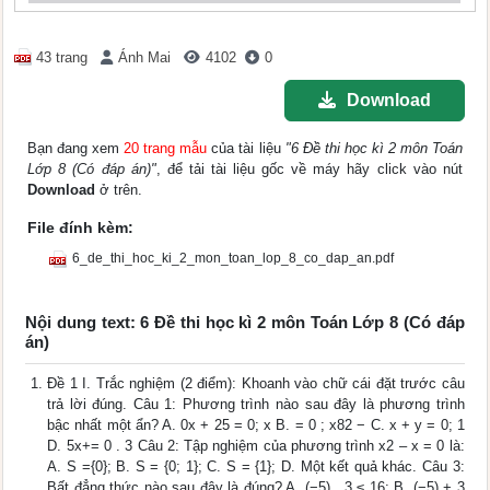
43 trang
Ánh Mai
4102
0
Download
Bạn đang xem
20 trang mẫu
của tài liệu
"6 Đề thi học kì 2 môn Toán
Lớp 8 (Có đáp án)"
, để tải tài liệu gốc về máy hãy click vào nút
Download
ở trên.
File đính kèm:
6_de_thi_hoc_ki_2_mon_toan_lop_8_co_dap_an.pdf
Nội dung text: 6 Đề thi học kì 2 môn Toán Lớp 8 (Có đáp
án)
Đề 1 I. Trắc nghiệm (2 điểm): Khoanh vào chữ cái đặt trước câu
trả lời đúng. Câu 1: Phương trình nào sau đây là phương trình
bậc nhất một ẩn? A. 0x + 25 = 0; x B. = 0 ; x82 − C. x + y = 0; 1
D. 5x+= 0 . 3 Câu 2: Tập nghiệm của phương trình x2 – x = 0 là:
A. S ={0}; B. S = {0; 1}; C. S = {1}; D. Một kết quả khác. Câu 3:
Bất đẳng thức nào sau đây là đúng? A. (−5) . 3 ≤ 16; B. (−5) + 3