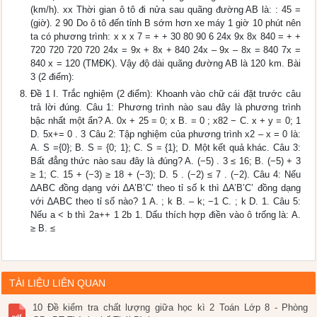
(km/h). xx Thời gian ô tô đi nửa sau quãng đường AB là: : 45 =
(giờ). 2 90 Do ô tô đến tỉnh B sớm hơn xe máy 1 giờ 10 phút nên
ta có phương trình: x x x 7 = + + 30 80 90 6 24x 9x 8x 840 = + +
720 720 720 720 24x = 9x + 8x + 840 24x – 9x – 8x = 840 7x =
840 x = 120 (TMĐK). Vậy độ dài quãng đường AB là 120 km. Bài
3 (2 điểm):
Đề 1 I. Trắc nghiệm (2 điểm): Khoanh vào chữ cái đặt trước câu
trả lời đúng. Câu 1: Phương trình nào sau đây là phương trình
bậc nhất một ẩn? A. 0x + 25 = 0; x B. = 0 ; x82 − C. x + y = 0; 1
D. 5x+= 0 . 3 Câu 2: Tập nghiệm của phương trình x2 – x = 0 là:
A. S ={0}; B. S = {0; 1}; C. S = {1}; D. Một kết quả khác. Câu 3:
Bất đẳng thức nào sau đây là đúng? A. (−5) . 3 ≤ 16; B. (−5) + 3
≥ 1; C. 15 + (−3) ≥ 18 + (−3); D. 5 . (−2) ≤ 7 . (−2). Câu 4: Nếu
∆ABC đồng dạng với ∆A’B’C’ theo tỉ số k thì ∆A’B’C’ đồng dạng
với ∆ABC theo tỉ số nào? 1 A. ; k B. – k; −1 C. ; k D. 1. Câu 5:
Nếu a < b thì 2a++ 1 2b 1. Dấu thích hợp điền vào ô trống là: A.
≥ B. ≤
TÀI LIỆU LIÊN QUAN
10 Đề kiểm tra chất lượng giữa học kì 2 Toán Lớp 8 - Phòng