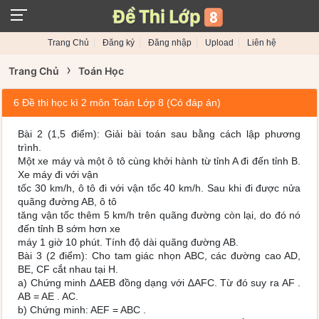
Trang Chủ
Đăng ký
Đăng nhập
Upload
Liên hệ
›
Trang Chủ
Toán Học
6 Đề thi học kì 2 môn Toán Lớp 8 (Có đáp án)
Bài 2 (1,5 điểm): Giải bài toán sau bằng cách lập phương
trình.
Một xe máy và một ô tô cùng khởi hành từ tỉnh A đi đến tỉnh B.
Xe máy đi với vận
tốc 30 km/h, ô tô đi với vận tốc 40 km/h. Sau khi đi được nửa
quãng đường AB, ô tô
tăng vận tốc thêm 5 km/h trên quãng đường còn lại, do đó nó
đến tỉnh B sớm hơn xe
máy 1 giờ 10 phút. Tính độ dài quãng đường AB.
Bài 3 (2 điểm): Cho tam giác nhọn ABC, các đường cao AD,
BE, CF cắt nhau tại H.
a) Chứng minh ∆AEB đồng dạng với ∆AFC. Từ đó suy ra AF .
AB = AE . AC.
b) Chứng minh: AEF = ABC .