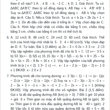
theo tỉ số nào? 1 A. ; k B. – k; −1 C. ; k D. 1. Giải thích: Ta có:
∆ABC ∆A’B’C’ theo tỷ số đồng dạng k. AB Hay = k . A'B' A'B' 1
Suy ra ∆A’B’C’ ∆ABC theo tỷ số đồng dạng = . AB k Vậy chọn
đáp án A. Câu 5: Nếu a Giải thích: Ta có: a < b 2a < 2b 2a + 1 <
2b + 1. Do đó dấu cần điền vào ô trống là <. Vậy chọn đáp án C.
Câu 6: Hình hộp chữ nhật có chiều dài bằng 5 cm, chiều rộng
bằng 3 cm, chiều cao bằng 4 cm thì có thể tích là:
A. 12 cm3; B. 48 cm3; C. 24 cm3. D. 60 cm3; Giải thích: Thể
tích của hình hộp chữ nhật là: 5 . 3 . 4 = 60 (cm3). Vậy chọn đáp
án D. II. Tự luận: Bài 1 (3 điểm): a) 2x – 3 = 0 2x = 3 3 =x . 2 3
Vậy tập nghiệm của phương trình đã cho là S = . 2 x+− 3 5 x
b) 53 3(x+− 3) 5(5 x) 15 15 3(x + 3) < 5(5 – x) 3x + 9 < 25 – 5x
3x + 5x < 25 – 9 8x < 16 x < 2. Vậy tập nghiệm của bất phương
trình là {x | x < 2}. 1 3− 1 c) −= . x− 1 x − 2 (x − 1)(x − 2) x− 1 0
x 1 ĐKXĐ: x− 2 0 x 2
Phương trình đã cho tương đương: x− 2 3(x − 1) − 1 −= (x− 1)(x
− 2) (x − 1)(x − 2) (x − 1)(x − 2) Suy ra: x – 2 – 3(x – 1) = –1 x –
2 – 3x + 3 = –1 x – 3x = –1 + 2 – 3 – 2x = – 2 x = 1 (không
ĐKXĐ). Vậy phương trình đã cho vô nghiệm. Bài 2 (1,5 điểm):
Gọi x là độ dài quãng đường AB (km) (x > 0). 7 Đổi 1 giờ 10 phút
= giờ. 6 x Thời gian xe máy đi hết quãng đường AB là (giờ). 30
xx Thời gian ô tô đi nửa đầu quãng đường AB là: : 40 = (giờ). 2
80 Vận tốc ô tô trên nửa sau quãng đường AB là: 40 + 5 = 45