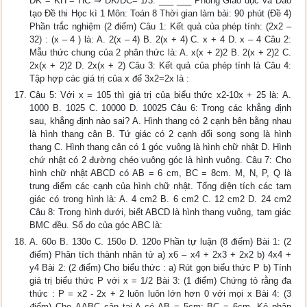
DK = KH = HC ⇒ DK/DC= 1/3. ___ ___ Phòng Giáo dục và Đào
tạo Đề thi Học kì 1 Môn: Toán 8 Thời gian làm bài: 90 phút (Đề 4)
Phần trắc nghiệm (2 điểm) Câu 1: Kết quả của phép tính: (2x2 –
32) : (x – 4 ) là: A. 2(x – 4) B. 2(x + 4) C. x + 4 D. x – 4 Câu 2:
Mẫu thức chung của 2 phân thức là: A. x(x + 2)2 B. 2(x + 2)2 C.
2x(x + 2)2 D. 2x(x + 2) Câu 3: Kết quả của phép tính là Câu 4:
Tập hợp các giá trị của x để 3x2=2x là :
Câu 5: Với x = 105 thì giá trị của biểu thức x2-10x + 25 là: A.
1000 B. 1025 C. 10000 D. 10025 Câu 6: Trong các khẳng định
sau, khẳng định nào sai? A. Hình thang có 2 cạnh bên bằng nhau
là hình thang cân B. Tứ giác có 2 cạnh đối song song là hình
thang C. Hình thang cân có 1 góc vuông là hình chữ nhật D. Hình
chứ nhật có 2 đường chéo vuông góc là hình vuông. Câu 7: Cho
hình chữ nhật ABCD có AB = 6 cm, BC = 8cm. M, N, P, Q là
trung điểm các cạnh của hình chữ nhật. Tổng diện tích các tam
giác có trong hình là: A. 4 cm2 B. 6 cm2 C. 12 cm2 D. 24 cm2
Câu 8: Trong hình dưới, biết ABCD là hình thang vuông, tam giác
BMC đều. Số đo của góc ABC là:
A. 60o B. 130o C. 150o D. 120o Phần tự luận (8 điểm) Bài 1: (2
điểm) Phân tích thành nhân tử a) x6 – x4 + 2x3 + 2x2 b) 4x4 +
y4 Bài 2: (2 điểm) Cho biểu thức : a) Rút gọn biểu thức P b) Tính
giá trị biểu thức P với x = 1/2 Bài 3: (1 điểm) Chứng tỏ rằng đa
thức : P = x2 - 2x + 2 luôn luôn lớn hơn 0 với mọi x Bài 4: (3
điểm) Cho ΔABC cân tại A có AB = 5cm; BC = 6cm. Kẻ phân