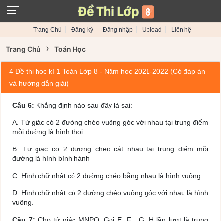
Trang Chủ
Đăng ký
Đăng nhập
Upload
Liên hệ
›
Trang Chủ
Toán Học
4 Đề thi học kì 1 Toán Lớp 8 - Năm học 2021-2022 (Có đáp án
và hướng dẫn giải)
Câu 6:
Khẳng định nào sau đây là sai:
A. Tứ giác có 2 đường chéo vuông góc với nhau tại trung điểm
mỗi đường là hình thoi.
B. Tứ giác có 2 đường chéo cắt nhau tại trung điểm mỗi
đường là hình bình hành
C. Hình chữ nhật có 2 đường chéo bằng nhau là hình vuông.
D. Hình chữ nhật có 2 đường chéo vuông góc với nhau là hình
vuông.
Câu 7:
Cho tứ giác MNPQ. Gọi E, F , G, H lần lượt là trung