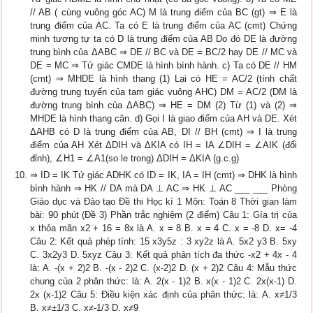
// AB ( cùng vuông góc AC) M là trung điểm của BC (gt) ⇒ E là
trung điểm của AC. Ta có E là trung điểm của AC (cmt) Chứng
minh tương tự ta có D là trung điểm của AB Do đó DE là đường
trung bình của ΔABC ⇒ DE // BC và DE = BC/2 hay DE // MC và
DE = MC ⇒ Tứ giác CMDE là hình bình hành. c) Ta có DE // HM
(cmt) ⇒ MHDE là hình thang (1) Lại có HE = AC/2 (tính chất
đường trung tuyến của tam giác vuông AHC) DM = AC/2 (DM là
đường trung bình của ΔABC) ⇒ HE = DM (2) Từ (1) và (2) ⇒
MHDE là hình thang cân. d) Gọi I là giao điểm của AH và DE. Xét
ΔAHB có D là trung điểm của AB, DI // BH (cmt) ⇒ I là trung
điểm của AH Xét ΔDIH và ΔKIA có IH = IA ∠DIH = ∠AIK (đối
đỉnh), ∠H1 = ∠A1(so le trong) ΔDIH = ΔKIA (g.c.g)
⇒ ID = IK Tứ giác ADHK có ID = IK, IA = IH (cmt) ⇒ DHK là hình
bình hành ⇒ HK // DA mà DA ⊥ AC ⇒ HK ⊥ AC ___ ___ Phòng
Giáo dục và Đào tạo Đề thi Học kì 1 Môn: Toán 8 Thời gian làm
bài: 90 phút (Đề 3) Phần trắc nghiệm (2 điểm) Câu 1: Gía trị của
x thỏa mãn x2 + 16 = 8x là A. x = 8 B. x = 4 C. x = -8 D. x= -4
Câu 2: Kết quả phép tính: 15 x3y5z : 3 xy2z là A. 5x2 y3 B. 5xy
C. 3x2y3 D. 5xyz Câu 3: Kết quả phân tích đa thức -x2 + 4x - 4
là: A. -(x + 2)2 B. -(x - 2)2 C. (x-2)2 D. (x + 2)2 Câu 4: Mẫu thức
chung của 2 phân thức: là: A. 2(x - 1)2 B. x(x - 1)2 C. 2x(x-1) D.
2x (x-1)2 Câu 5: Điều kiện xác định của phân thức: là: A. x≠1/3
B. x≠±1/3 C. x≠-1/3 D. x≠9