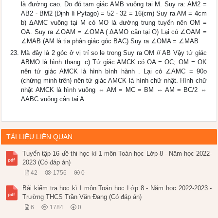
là đường cao. Do đó tam giác AMB vuông tại M. Suy ra: AM2 =
AB2 - BM2 (Định lí Pytago) = 52 - 32 = 16(cm) Suy ra AM = 4cm
b) ΔAMC vuông tại M có MO là đường trung tuyến nên OM =
OA. Suy ra ∠OAM = ∠OMA ( ΔAMO cân tại O) Lại có ∠OAM =
∠MAB (AM là tia phân giác góc BAC) Suy ra ∠OMA = ∠MAB
Mà đây là 2 góc ở vị trí so le trong Suy ra OM // AB Vậy tứ giác
ABMO là hình thang. c) Tứ giác AMCK có OA = OC; OM = OK
nên tứ giác AMCK là hình bình hành . Lại có ∠AMC = 90o
(chứng minh trên) nên tứ giác AMCK là hình chữ nhật. Hình chữ
nhật AMCK là hình vuông ⇔ AM = MC = BM ⇔ AM = BC/2 ⇔
ΔABC vuông cân tại A.
TÀI LIỆU LIÊN QUAN
Tuyển tập 16 đề thi học kì 1 môn Toán học Lớp 8 - Năm học 2022-
2023 (Có đáp án)
42
1756
0
Bài kiểm tra học kì I môn Toán học Lớp 8 - Năm học 2022-2023 -
Trường THCS Trần Văn Đang (Có đáp án)
6
1784
0