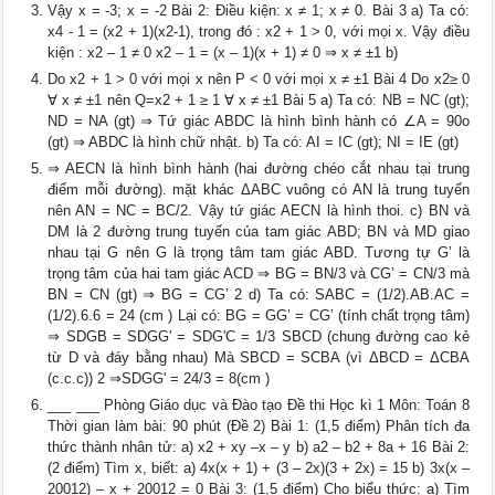
Vậy x = -3; x = -2 Bài 2: Điều kiện: x ≠ 1; x ≠ 0. Bài 3 a) Ta có:
x4 - 1 = (x2 + 1)(x2-1), trong đó : x2 + 1 > 0, với mọi x. Vậy điều
kiện : x2 – 1 ≠ 0 x2 – 1 = (x – 1)(x + 1) ≠ 0 ⇒ x ≠ ±1 b)
Do x2 + 1 > 0 với mọi x nên P < 0 với mọi x ≠ ±1 Bài 4 Do x2≥ 0
∀ x ≠ ±1 nên Q=x2 + 1 ≥ 1 ∀ x ≠ ±1 Bài 5 a) Ta có: NB = NC (gt);
ND = NA (gt) ⇒ Tứ giác ABDC là hình bình hành có ∠A = 90o
(gt) ⇒ ABDC là hình chữ nhật. b) Ta có: AI = IC (gt); NI = IE (gt)
⇒ AECN là hình bình hành (hai đường chéo cắt nhau tại trung
điểm mỗi đường). mặt khác ΔABC vuông có AN là trung tuyến
nên AN = NC = BC/2. Vậy tứ giác AECN là hình thoi. c) BN và
DM là 2 đường trung tuyến của tam giác ABD; BN và MD giao
nhau tại G nên G là trọng tâm tam giác ABD. Tương tự G’ là
trọng tâm của hai tam giác ACD ⇒ BG = BN/3 và CG’ = CN/3 mà
BN = CN (gt) ⇒ BG = CG’ 2 d) Ta có: SABC = (1/2).AB.AC =
(1/2).6.6 = 24 (cm ) Lại có: BG = GG’ = CG’ (tính chất trọng tâm)
⇒ SDGB = SDGG' = SDG'C = 1/3 SBCD (chung đường cao kẻ
từ D và đáy bằng nhau) Mà SBCD = SCBA (vì ΔBCD = ΔCBA
(c.c.c)) 2 ⇒SDGG' = 24/3 = 8(cm )
___ ___ Phòng Giáo dục và Đào tạo Đề thi Học kì 1 Môn: Toán 8
Thời gian làm bài: 90 phút (Đề 2) Bài 1: (1,5 điểm) Phân tích đa
thức thành nhân tử: a) x2 + xy –x – y b) a2 – b2 + 8a + 16 Bài 2:
(2 điểm) Tìm x, biết: a) 4x(x + 1) + (3 – 2x)(3 + 2x) = 15 b) 3x(x –
20012) – x + 20012 = 0 Bài 3: (1,5 điểm) Cho biểu thức: a) Tìm