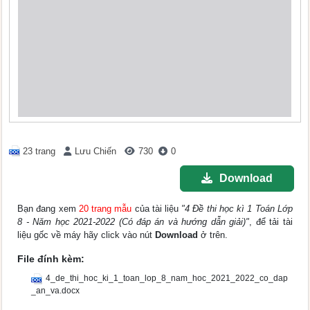
23 trang
Lưu Chiến
730
0
Download
Bạn đang xem
20 trang mẫu
của tài liệu
"4 Đề thi học kì 1 Toán Lớp
8 - Năm học 2021-2022 (Có đáp án và hướng dẫn giải)"
, để tải tài
liệu gốc về máy hãy click vào nút
Download
ở trên.
File đính kèm:
4_de_thi_hoc_ki_1_toan_lop_8_nam_hoc_2021_2022_co_dap
_an_va.docx