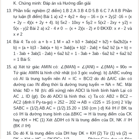
K. Chứng minh: Đáp án và Hướng dẫn giải
Phần trắc nghiệm (2 điểm) 1.B 2.A 3.B 4.D 5.B 6.C 7.A 8.B Phần
tự luận (8 điểm) Bài 1 a) x2 + 4y2 + 4xy – 16 = (x + 2y)2 -16 = (x
+ 2y – 4)(x + 2y + 4). b) 5x2 - 10xy + 5y2 = 5(x2 - 2xy + y2) =
5(x - y)2 Bài 2 a) x2 - 4 ≠ 0 ⇔ (x + 2)(x - 2) ≠ 0 ĐKXĐ: x ≠ - 2 và
x ≠ 2
Bài 4: Ta có: a + b = 1 M = a3 + b3 + 3ab(a2 + b2) + 6a2b2(a +
b) = (a + b)3 - 3ab(a + b) + 3ab[(a + b)2 - 2ab] + 6a2 b2 (a + b) =
1 - 3ab + 3ab(1 - 2ab) + 6a2 b2 = 1 - 3ab + 3ab - 6a2 b2 + 6a2 b2
= 1 Bài 5:
a) Xét tứ giác AMIN có: ∠(MAN) = ∠(ANI) = ∠(IMA) = 90o ⇒
Tứ giác AMIN là hình chữ nhật (có 3 góc vuông). b) ΔABC vuông
có AI là trung tuyến nên AI = IC = BC/2 do đó ΔAIC cân có
đường cao IN đồng thời là đường trung tuyến ⇒ NA = NC. Mặt
khác ND = NI (t/c đối xứng) nên ADCI là hình bình hành Lại có
AC ⊥ ID (gt). Do đó ADCI là hình thoi. c) Ta có: AB2 = BC2 –
AC2 (định lí Py-ta-go) = 252 – 202 ⇒ AB = √225 = 15 (cm) 2 Vậy
SABC = (1/2).AB.AC = (1/2).15.20 = 150 (cm ) d) Kẻ IH // BK ta
có IH là đường trung bình của ΔBKC ⇒ H là trung điểm của CK
hay KH = HC (1) Xét ΔDIH có N là trung điểm của DI, NK // IH
(BK // IH)
Do đó K là trung điểm của DH hay DK = KH (2) Từ (1) và (2) ⇒