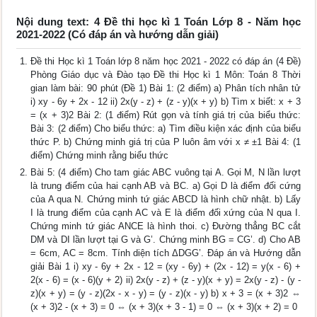
Nội dung text: 4 Đề thi học kì 1 Toán Lớp 8 - Năm học
2021-2022 (Có đáp án và hướng dẫn giải)
Đề thi Học kì 1 Toán lớp 8 năm học 2021 - 2022 có đáp án (4 Đề)
Phòng Giáo dục và Đào tạo Đề thi Học kì 1 Môn: Toán 8 Thời
gian làm bài: 90 phút (Đề 1) Bài 1: (2 điểm) a) Phân tích nhân tử
i) xy - 6y + 2x - 12 ii) 2x(y - z) + (z - y)(x + y) b) Tìm x biết: x + 3
= (x + 3)2 Bài 2: (1 điểm) Rút gọn và tính giá trị của biểu thức:
Bài 3: (2 điểm) Cho biểu thức: a) Tìm điều kiện xác định của biểu
thức P. b) Chứng minh giá trị của P luôn âm với x ≠ ±1 Bài 4: (1
điểm) Chứng minh rằng biểu thức
Bài 5: (4 điểm) Cho tam giác ABC vuông tại A. Gọi M, N lần lượt
là trung điểm của hai cạnh AB và BC. a) Gọi D là điểm đối cứng
của A qua N. Chứng minh tứ giác ABCD là hình chữ nhật. b) Lấy
I là trung điểm của cạnh AC và E là điểm đối xứng của N qua I.
Chứng minh tứ giác ANCE là hình thoi. c) Đường thẳng BC cắt
DM và DI lần lượt tại G và G’. Chứng minh BG = CG’. d) Cho AB
= 6cm, AC = 8cm. Tính diện tích ΔDGG’. Đáp án và Hướng dẫn
giải Bài 1 i) xy - 6y + 2x - 12 = (xy - 6y) + (2x - 12) = y(x - 6) +
2(x - 6) = (x - 6)(y + 2) ii) 2x(y - z) + (z - y)(x + y) = 2x(y - z) - (y -
z)(x + y) = (y - z)(2x - x - y) = (y - z)(x - y) b) x + 3 = (x + 3)2 ⇔
(x + 3)2 - (x + 3) = 0 ⇔ (x + 3)(x + 3 - 1) = 0 ⇔ (x + 3)(x + 2) = 0