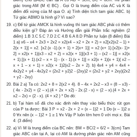
giác trong AM (M ∈ BC) . Gọi O là trung điểm của AC và K là
điểm đối xứng của M qua O. a) Tính diện tích tam giác ABC. b)
Tứ giác ABMO là hình gì? Vì sao?
c) Để tứ giác AMCK là hình vuông thì tam giác ABC phải có thêm
điều kiện gì? Đáp án và Hướng dẫn giải Phần trắc nghiệm (2
điểm) 1.B 3.C 5.C 7.D 2.C 4.B 6.A 8.D Phần tự luận (8 điểm) Bài
1 a) x6 – x4 + 2x3 + 2x2 = x2(x4 – x2 + 2x + 2) = x2[x2(x2 – 1) +
2(x + 1)] = x2. [x2.(x -1).(x + 1) + 2(x+ 1)] = x2 (x+ 1).[x2(x- 1)+
2] = x2(x + 1)(x3 – x2 + 2) = x2(x + 1)[(x3 + 1) – (x2 – 1)] = x2(x
+ 1).[(x + 1).(x2 – x + 1) - (x - 1).(x + 1)] = x2(x + 1)(x + 1)( x2 –
x + 1 – x + 1) = x2(x + 1)2(x2 – 2x + 2). b) 4x4 + y4 = 4x4 +
4x2y2 + y4 - 4x2y2 = (2x2 + y2)2 - (2xy)2 = (2x2 + y2 + 2xy)(2x2
+ y2 - 2xy)
Bài 2 a) Ta có: 2x2 + 8 = 2(x2 + 4). 8 – 4x + 2x2 – x3 = (8 – x3) -
( 4x - 2x2) = (2 – x).(4 + 2x + x2) - 2x.(2 - x) = (2 – x).(4 + 2x +
x2 – 2x) = (2 - x). (4 + x2 ) * Do đó:
b) Tại hàm số đã cho xác định nên thay vào biểu thức rút gọn
của P ta được: Bài 3 P = x2 - 2x + 2 = (x – 1)2 + 1 Do (x – 1)2 ≥
0 ∀x nên (x – 1)2 + 1 ≥ 1 ∀x Vậy P luôn lớn hơn 0 với mọi x. Bài
4: (3 điểm)
a) Vì M là trung điểm của BC nên: BM = BC/2 = 6/2 = 3(cm) Tam
giác ABC cân tại A, lại có AM là đường phân giác nên AM cũng