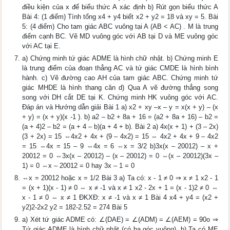
điều kiện của x để biểu thức A xác định b) Rút gọn biểu thức A
Bài 4: (1 điểm) Tính tổng x4 + y4 biết x2 + y2 = 18 và xy = 5. Bài
5: (4 điểm) Cho tam giác ABC vuông tại A (AB < AC) . M là trung
điểm cạnh BC. Vẽ MD vuông góc với AB tại D và ME vuông góc
với AC tại E.
a) Chứng minh tứ giác ADME là hình chữ nhật. b) Chứng minh E
là trung điểm của đoạn thẳng AC và tứ giác CMDE là hình bình
hành. c) Vẽ đường cao AH của tam giác ABC. Chứng minh tứ
giác MHDE là hình thang cân d) Qua A vẽ đường thẳng song
song với DH cắt DE tại K. Chứng minh HK vuông góc với AC.
Đáp án và Hướng dẫn giải Bài 1 a) x2 + xy –x – y = x(x + y) – (x
+ y) = (x + y)(x -1 ). b) a2 – b2 + 8a + 16 = (a2 + 8a + 16) – b2 =
(a + 4)2 – b2 = (a + 4 – b)(a + 4 + b). Bài 2 a) 4x(x + 1) + (3 – 2x)
(3 + 2x) = 15 ⇔4x2 + 4x + (9 – 4x2) = 15 ⇔ 4x2 + 4x + 9 – 4x2
= 15 ⇔4x = 15 – 9 ⇔4x = 6 ⇔x = 3/2 b)3x(x – 20012) – x +
20012 = 0 ⇔3x(x – 20012) – (x – 20012) = 0 ⇔(x – 20012)(3x –
1) = 0 ⇔x – 20012 = 0 hay 3x – 1 = 0
⇔x = 20012 hoặc x = 1/2 Bài 3 a) Ta có: x - 1 ≠ 0 ⇒ x ≠ 1 x2 - 1
= (x + 1)(x - 1) ≠ 0 ⇔ x ≠ -1 và x ≠ 1 x2 - 2x + 1 = (x - 1)2 ≠ 0 ⇔
x - 1 ≠ 0 ⇔ x ≠ 1 ĐKXĐ: x ≠ -1 và x ≠ 1 Bài 4 x4 + y4 = (x2 +
y2)2-2x2 y2 = 182-2.52 = 274 Bài 5
a) Xét tứ giác ADME có: ∠(DAE) = ∠(ADM) = ∠(AEM) = 90o ⇒
Tứ giác ADME là hình chữ nhật (có ba góc vuông). b) Ta có ME