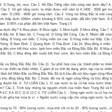
hĩ. D.Song, tre, nứa. Câu 2. Hồ Dầu Tiếng nằm trên sông nào dưới đây? A
Câu 3. Số giờ nắng nước ta nhận được mỗi năm là A.1400 - 3500 giờ tr
g năm. D.1300 - 4000 giờ trong năm. Câu 4. Vùng núi Đông Bắc là một vùng
 hình thấp dưới 1000m chiếm khoảng A.55% của phần đất liền Việt Nam. B
Nam. D.85% của phần đất liền Việt Nam. Trang | 5
ào dưới đây? A.Mưa phùn. B.Mưa ngâu. C.Mưa tuyết. D.Mưa dông. Câu 7. 
 A.Bắc bộ. B.Nam bộ. C.Trung bộ. D.Sông Mê Công. Câu 8. Nhóm đất mùn
bằng. B.Vùng ven biển. C.Vùng miền núi cao. D.Vùng miền núi thấp. Câu
 Phòng. B.Nam Định. C.Quang Ninh. D.Thái Bình. Câu 10. Mùa đông ở miền
ng đến sớm kết thúc sớm, lạnh hơn miền Bắc và Đông Bắc Bắc Bộ. B.Mùa 
 Bắc Bộ. C.Mùa đông đến muộn kết thúc sớm, ấm hơn miền Bắc và Đông
ắc và Đông Bắc Bắc Bộ. Câu 11. Sự phối hợp của các thành phần tự nhiê
m các thiên tai thiên nhiên. C.giảm đi sự tính đa dạng, phức tạp của tự nhiê
vi lãnh thổ Miền Bắc và Đông Bắc Bắc Bộ là A.khu đồi núi hữu ngạn sông Hồn
à khu đồng bằng Bắc Bộ. C.thuộc đồi núi tả ngạn sông Hồng và khu đồng 
g duyên hải. II. TỰ LUẬN Câu 1. Vì sao nước ta lại có hai mùa nước khác
Nam? Câu 3. Trình bày những tài nguyên chính của miền Nam Trung Bộ và
 8.C 9.A 10.C 11.D 12.C II. TỰ LUẬN Câu 1: - Sông ngòi nước ta có hai 
 rõ rệt giữa hai mùa là vì: + Nguồn nước cung cấp cho sông ngòi nước ta ch
trung từ 70 - 80% lượng nước, mùa khô chỉ có từ 20 - 30% lượng nước, vì