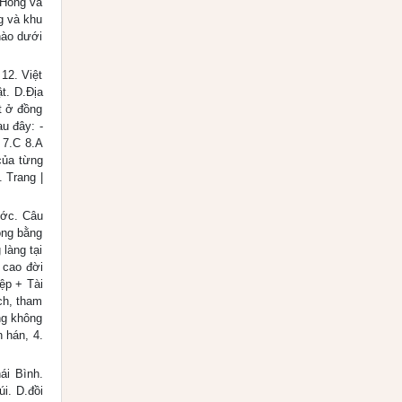
 Hồng và
g và khu
nào dưới
12. Việt
t. D.Địa
t ở đồng
u đây: -
 7.C 8.A
của từng
 Trang |
ước. Câu
ồng bằng
 làng tại
g cao đời
ệp + Tài
ch, tham
ng không
 hán, 4.
ái Bình.
i. D.đồi