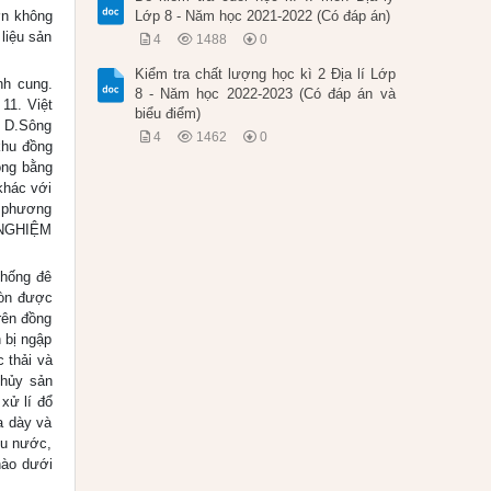
ờn không
Lớp 8 - Năm học 2021-2022 (Có đáp án)
liệu sản
4
1488
0
Kiểm tra chất lượng học kì 2 Địa lí Lớp
nh cung.
8 - Năm học 2022-2023 (Có đáp án và
11. Việt
biểu điểm)
. D.Sông
4
1462
0
khu đồng
ồng bằng
khác với
a phương
C NGHIỆM
thống đê
còn được
rên đồng
 bị ngập
 thải và
thủy sản
xử lí đổ
a dày và
iều nước,
nào dưới