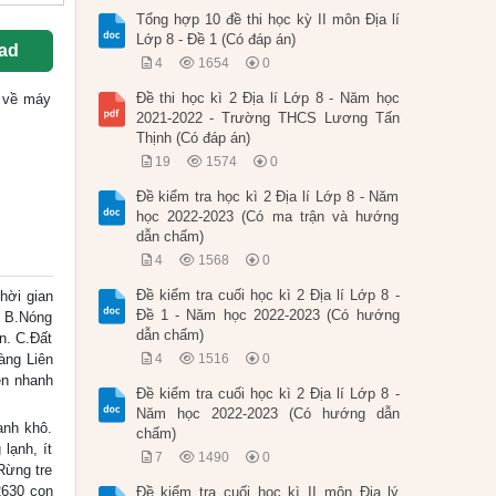
Tổng hợp 10 đề thi học kỳ II môn Địa lí
Lớp 8 - Đề 1 (Có đáp án)
ad
4
1654
0
Đề thi học kì 2 Địa lí Lớp 8 - Năm học
ốc về máy
2021-2022 - Trường THCS Lương Tấn
Thịnh (Có đáp án)
19
1574
0
Đề kiểm tra học kì 2 Địa lí Lớp 8 - Năm
học 2022-2023 (Có ma trận và hướng
dẫn chấm)
4
1568
0
Đề kiểm tra cuối học kì 2 Địa lí Lớp 8 -
ời gian
Đề 1 - Năm học 2022-2023 (Có hướng
. B.Nóng
dẫn chấm)
n. C.Đất
àng Liên
4
1516
0
ên nhanh
Đề kiểm tra cuối học kì 2 Địa lí Lớp 8 -
Năm học 2022-2023 (Có hướng dẫn
anh khô.
chấm)
lạnh, ít
7
1490
0
Rừng tre
2630 con
Đề kiểm tra cuối học kì II môn Địa lý