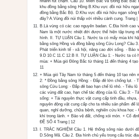
nhanh rút chậm. Câu 10. Miền Bắc và Đông Bắc Bắc 
khu đồng bằng sông Hồng B.Khu vực đồi núi hữu ngạ
đồng bằng Bắc Bộ. D.Khu vực đồi núi hữu ngạn sông 
đây? A.Vùng đồi núi thấp với nhiều cánh cung. Trang |
B.Là vùng có các cao nguyên badan. C.Địa hình cao v
Nam là một nước nhiệt đới được thể hiện tập trung n
hình. II. TỰ LUẬN Câu 1. Nước ta có mấy mùa khí hậu
bằng sông Hồng và đồng bằng sông Cửu Long? Câu 3. Ch
Phát triển kinh tế - xã hội, nâng cao đời sống. - B
9.D 10.C 11.C 12.B II. TỰ LUẬN Câu 1: - Nước ta có h
mùa: + Mùa gió Đông Bắc từ tháng 11 đến tháng 4 tạo
11
+ Mùa gió Tây Nam từ tháng 5 đến tháng 10 tạo nên m
2: * Đồng bằng sông Hồng: - Đắp đê lớn chống lụt. - 
sông Cửu Long: - Đắp đê bao hạn chế lũ nhỏ. - Tiêu lũ 
các vùng đất cao, hạn chế tác động của lũ. Câu 3: - Tài
sống: + Tài nguyên thực vật cung cấp tinh dầu, nhựa,
nguyên động vật cung cấp cho ta nhiều sản phẩm để là
quan, nghỉ dưỡng, chữa bệnh, nghiên cứu khoa học - G
khí trong lành. + Bảo vệ đất, chống xói mòn. + Cố địn
ĐỀ SỐ 4 Trang | 12
I. TRẮC NGHIỆM Câu 1. Hệ thống sông nào dưới đâ
D.Sông Mã. Câu 2. Địa hình chủ yếu trong cấu trúc địa