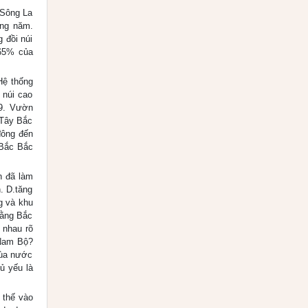
.Sông La
ong năm.
 đồi núi
.65% của
Hệ thống
 núi cao
 9. Vườn
 Tây Bắc
đông đến
 Bắc Bắc
n đã làm
n. D.tăng
g và khu
bằng Bắc
 nhau rõ
 Nam Bộ?
mùa nước
ủ yếu là
 thế vào