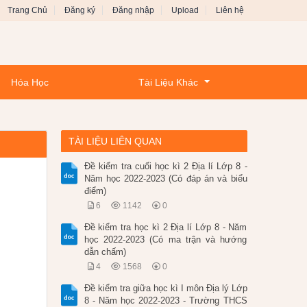
Trang Chủ
Đăng ký
Đăng nhập
Upload
Liên hệ
Hóa Học
Tài Liệu Khác
TÀI LIỆU LIÊN QUAN
Đề kiểm tra cuối học kì 2 Địa lí Lớp 8 -
Năm học 2022-2023 (Có đáp án và biểu
điểm)
6
1142
0
Đề kiểm tra học kì 2 Địa lí Lớp 8 - Năm
học 2022-2023 (Có ma trận và hướng
dẫn chấm)
4
1568
0
Đề kiểm tra giữa học kì I môn Địa lý Lớp
8 - Năm học 2022-2023 - Trường THCS