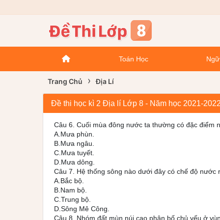
Toán Học
Ngữ
›
Trang Chủ
Địa Lí
Đề thi học kì 2 Địa lí Lớp 8 - Năm học 2021-2
Câu 6. Cuối mùa đông nước ta thường có đặc điểm 
A.Mưa phùn.
B.Mưa ngâu.
C.Mưa tuyết.
D.Mưa dông.
Câu 7. Hệ thống sông nào dưới đây có chế độ nước 
A.Bắc bộ.
B.Nam bộ.
C.Trung bộ.
D.Sông Mê Công.
Câu 8. Nhóm đất mùn núi cao phân bố chủ yếu ở vù