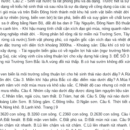
ước. Câu 2: - Sinh vật nước ta rất phong phú và đa dạng. Trước hết là sự
đa dạng về kiểu hệ sinh thái và sau nữa là sự đa dạng về công dụng của các 
đới gió mùa và trên Biển Đông hình thành một khu hệ sinh vật biển nhiệt đới
ái tự nhiên (rừng, biển ven bờ) bị tàn phá, biến đổi và suy giảm về chất lư
hù sa ở đồng bằng Nam Bộ, đất đỏ ba dan ở Tây Nguyên, Đông Nam Bộ thuận
ên canh lớn. - Khí hậu mang tính chất cận xích đạo gió mùa, nóng quanh năm
nông nghiệp nhiệt đới. - Rừng phân bố rộng rãi từ miền núi Trường Sơn, Tâ
 rừng cả nước).Sinh vật phong phú, có nguồn gốc cận xích đạo và nhiệt đớ
mặn đặc trưng với diện tích khoảng 3000ha. - Khoáng sản: Dầu khí có trữ l
 xây dựng. - Tài nguyên biển giàu có về nguồn lợi hải sản (ngư trường Ninh
 Sa), các vũng vịnh cửa sông thuận lợi cho xây dựng hải cảng 3. ĐỀ SỐ 3
g núi Trường Sơn Bắc là A.vùng đồi núi thấp. B.có hai sườn không đối xứ
ven biển là môi trường sống thuận lợi cho hệ sinh thái nào dưới đây? A.R
ôn đới. Câu 3. Miền khí hậu phía Bắc có đặc điểm nào dưới đây? A.Mùa 
anh năm với một mùa mưa và khô sâu sắc. C.Nhiệt độ cao nhưng có một 
, mưa nhiều. Câu 4. Nhóm cây nào dưới đây được dùng làm nguyên liệu sản 
g. C.Nhân trần, ngải cứu, tam thất. D.Tràm, hạt dẻ. Câu 5. Dãy núi nào dưới
àng Liên Sơn. B.Sông gâm. C.Đông triều. D.Ngân sơn. Câu 6. Thời tiết
.Nóng khô. B.Lạnh khô. Trang | 9
3620 con sông. B.3260 con sông. C.2360 con sông. D.2630 con sông. Câu
A.Đất feralit. B.Đất mặn ven biển. C.Đất phù sa. D.Đất mùn núi cao. Câu 9
n chậm rút nhanh. B.Lũ lên chậm và rút chậm. C.Lũ lên nhanh rút nhanh. 