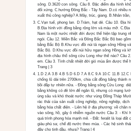
sông. D.3620 con sông. Câu 8. Đặc điểm địa hình khô
đối xứng. C.hướng Đông Bắc - Tây Nam. D.có nhiều n
xuất thủ công nghiệp? A.Mây, trúc, giang. B.Nhân trần, 
C.Vạn tuế, phong lan. D.Tràm, hạt dẻ. Câu 10. Địa h
B.Địa hình với đồng bằng rộng lớn và màu mỡ. C.Địa 
Nam là một nước nhiệt đới được thể hiện tập trung n
ngòi. Câu 12. Miền Bắc và Đông Bắc Bắc Bộ bao gồm
bằng Bắc Bộ B.Khu vực đồi núi tả ngạn sông Hồng v
Bắc Bộ. D.Khu vực đồi núi hữu ngạn sông Hồng và kh
địa hình châu thổ sông cửu Long như thế nào? Câu 
em. Câu 3. Tính chất nhiệt đới gió mùa ẩm được thể
Trang | 3
1.D 2.A 3.B 4.B 5.D 6.D 7.A 8.C 9.A 10.C 11.B 12.C
chống lũ dài trên 2700km, chia cắt đồng bằng thành
bồi đắp tự nhiên nữa. - Đồng bằng sông Cửu Long: di
bằng không có đê lớn để ngăn lũ, nhưng có mạng lưới 
úng sâu và khó thoát nước như vùng Đồng Tháp Mười,
rác thải của sản xuất công nghiệp, nông nghiệp, dịch
bằng hóa chất điện. - Liên hệ ở địa phương: về chăn n
vào sông, hồ, gây ô nhiễm nguồn nước Câu 3: - Khí h
quá trình phong hóa mạnh mẽ. - Đất: feralit là loại đấ
giàu phù sa; chế độ nước theo mùa. - Các hệ sinh t
đây cho tinh dầu, nhựa? Trang | 4