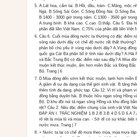
A.Lát hoa, cẩm lai. B.Hồi, dầu, trám. C.Măng, mộc n
Ngà. B.Sông Sài Gòn. C.Sông Đồng Nai. D.Sông Ba. 
B.1400 - 3000 giờ trong năm. C.1300 - 3500 giờ tron
A.trung bình. B.khá cao. C.cao. D.thấp. Câu 5. Địa
phần đất liền Việt Nam. C.75% của phần đất liền Việt 
Câu 6. Cuối mùa đông nước ta thường có đặc điểm n
sông nào dưới đây có chế độ nước rất thất thường?
phân bố chủ yếu ở vùng nào dưới đây? A.Vùng đồng 
quốc gia Cát Bà phân bố ở tỉnh nào dưới đây? A.Hải
và Bắc Trung Bộ có đặc điểm nào sau đây? A.Mùa đô
muộn kết thúc muộn, ấm hơn miền Bắc và Đông Bắc
Bộ. Trang | 6
D.Mùa đông đến sớm kết thúc muộn, lạnh hơn miền B
A.giảm đi sự đa dạng của thế giới sinh vật. B.tăng thê
thêm tính đa dạng, phức tạp. Câu 12. Vị trí và phạm 
đồng bằng duyên hải. B.thuộc hữu ngạn sông Hồng v
Bộ. D.khu đồi núi tả ngạn sông Hồng và khu đồng bằn
rệt? Câu 2. Nêu đặc điểm chung của sinh vật Việt 
ĐÁP ÁN I. TRẮC NGHIỆM 1.B 2.B 3.B 4.D 5.D 6.A 7.A
rõ rệt là mùa lũ và mùa cạn. - Sở dĩ có sự khác biệt
nước mưa. Trang | 7
+ Nước ta lại có chế độ mưa theo mùa, mùa mưa tập 