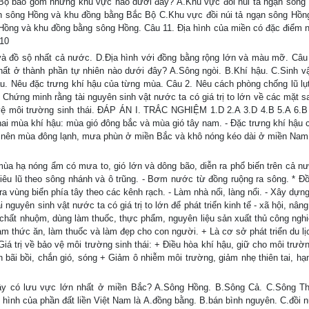
Bộ bao gồm những khu vực nào dưới đây? A.Khu vực đồi núi tả ngạn sông
n sông Hồng và khu đồng bằng Bắc Bộ C.Khu vực đồi núi tả ngạn sông Hồn
Hồng và khu đồng bằng sông Hồng. Câu 11. Địa hình của miền có đặc điểm 
 10
à đồ sộ nhất cả nước. D.Địa hình với đồng bằng rộng lớn và màu mỡ. Câu 
hất ở thành phần tự nhiên nào dưới đây? A.Sông ngòi. B.Khí hậu. C.Sinh vậ
. Nêu đặc trưng khí hậu của từng mùa. Câu 2. Nêu cách phòng chống lũ lụ
ứng minh rằng tài nguyên sinh vật nước ta có giá trị to lớn về các mặt sa
ảo vệ môi trường sinh thái. ĐÁP ÁN I. TRẮC NGHIỆM 1.D 2.A 3.D 4.B 5.A 6.B
ai mùa khí hậu: mùa gió đông bắc và mùa gió tây nam. - Đặc trưng khí hậu 
 nên mùa đông lạnh, mưa phùn ở miền Bắc và khô nóng kéo dài ở miền Nam.
ùa hạ nóng ẩm có mưa to, gió lớn và dông bão, diễn ra phổ biến trên cả n
Tiêu lũ theo sông nhánh và ô trũng. - Bơm nước từ đồng ruộng ra sông. * Đ
ra vùng biển phía tây theo các kênh rạch. - Làm nhà nổi, làng nổi. - Xây dựng
 nguyên sinh vật nước ta có giá trị to lớn để phát triển kinh tế - xã hội, nân
 chất nhuộm, dùng làm thuốc, thực phẩm, nguyên liệu sản xuất thủ công nghi
m thức ăn, làm thuốc và làm đẹp cho con người. + Là cơ sở phát triển du lị
iá trị về bảo vệ môi trường sinh thái: + Điều hòa khí hậu, giữ cho môi trườ
h bãi bồi, chắn gió, sóng + Giảm ô nhiễm môi trường, giảm nhẹ thiên tai, hạn
y có lưu vực lớn nhất ở miền Bắc? A.Sông Hồng. B.Sông Cả. C.Sông Th
 hình của phần đất liền Việt Nam là A.đồng bằng. B.bán bình nguyên. C.đồi nú