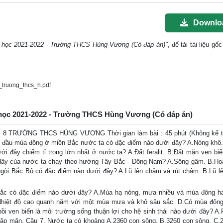
Downlo
ăm học 2021-2022 - Trường THCS Hùng Vương (Có đáp án)"
, để tải tài liệu g
truong_thcs_h.pdf
Năm học 2021-2022 - Trường THCS Hùng Vương (Có đáp án)
 8 TRƯỜNG THCS HÙNG VƯƠNG Thời gian làm bài : 45 phút (Không kể th
t đầu mùa đông ở miền Bắc nước ta có đặc điểm nào dưới đây? A.Nóng khô
 đây chiếm tỉ trọng lớn nhất ở nước ta? A.Đất feralit. B.Đất mặn ven biể
i đây của nước ta chạy theo hướng Tây Bắc - Đông Nam? A.Sông gâm. B.Ho
ngòi Bắc Bộ có đặc điểm nào dưới đây? A.Lũ lên chậm và rút chậm. B.Lũ l
 Bắc có đặc điểm nào dưới đây? A.Mùa hạ nóng, mưa nhiều và mùa đông h
Nhiệt độ cao quanh năm với một mùa mưa và khô sâu sắc. D.Có mùa đông 
i ven biển là môi trường sống thuận lợi cho hệ sinh thái nào dưới đây? A.
gập mặn. Câu 7. Nước ta có khoảng A.2360 con sông. B.3260 con sông. C.