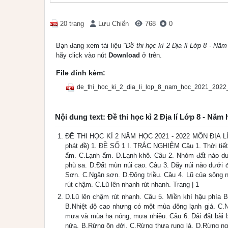
20 trang
Lưu Chiến
768
0
Bạn đang xem tài liệu
"Đề thi học kì 2 Địa lí Lớp 8 - N
hãy click vào nút
Download
ở trên.
File đính kèm:
de_thi_hoc_ki_2_dia_li_lop_8_nam_hoc_2021_2022_
Nội dung text: Đề thi học kì 2 Địa lí Lớp 8 - 
ĐỀ THI HỌC KÌ 2 NĂM HỌC 2021 - 2022 MÔN ĐỊA LÍ
phát đề) 1. ĐỀ SỐ 1 I. TRẮC NGHIỆM Câu 1. Thời tiế
ẩm. C.Lạnh ẩm. D.Lạnh khô. Câu 2. Nhóm đất nào dưới
phù sa. D.Đất mùn núi cao. Câu 3. Dãy núi nào dướ
Sơn. C.Ngân sơn. D.Đông triều. Câu 4. Lũ của sông 
rút chậm. C.Lũ lên nhanh rút nhanh. Trang | 1
D.Lũ lên chậm rút nhanh. Câu 5. Miền khí hậu phía
B.Nhiệt độ cao nhưng có một mùa đông lạnh giá. C.
mưa và mùa hạ nóng, mưa nhiều. Câu 6. Dải đất bãi bồ
nứa. B.Rừng ôn đới. C.Rừng thưa rụng lá. D.Rừng n