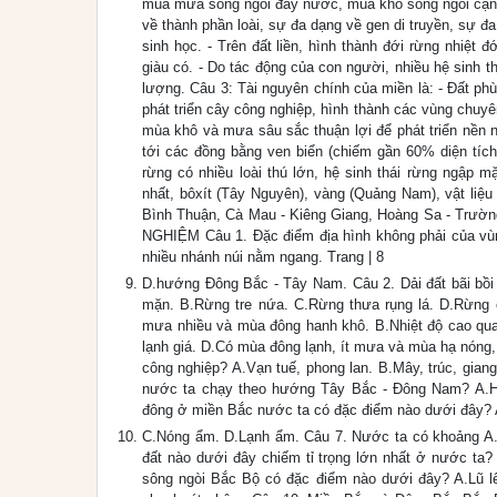
mùa mưa sông ngòi đầy nước, mùa khô sông ngòi cạn n
về thành phần loài, sự đa dạng về gen di truyền, sự 
sinh học. - Trên đất liền, hình thành đới rừng nhiệt 
giàu có. - Do tác động của con người, nhiều hệ sinh th
lượng. Câu 3: Tài nguyên chính của miền là: - Đất p
phát triển cây công nghiệp, hình thành các vùng chuy
mùa khô và mưa sâu sắc thuận lợi để phát triển nền 
tới các đồng bằng ven biển (chiếm gần 60% diện tích
rừng có nhiều loài thú lớn, hệ sinh thái rừng ngập 
nhất, bôxít (Tây Nguyên), vàng (Quảng Nam), vật liệu
Bình Thuận, Cà Mau - Kiêng Giang, Hoàng Sa - Trường
NGHIỆM Câu 1. Đặc điểm địa hình không phải của vùn
nhiều nhánh núi nằm ngang. Trang | 8
D.hướng Đông Bắc - Tây Nam. Câu 2. Dải đất bãi bồi 
mặn. B.Rừng tre nứa. C.Rừng thưa rụng lá. D.Rừng 
mưa nhiều và mùa đông hanh khô. B.Nhiệt độ cao qu
lạnh giá. D.Có mùa đông lạnh, ít mưa và mùa hạ nóng
công nghiệp? A.Vạn tuế, phong lan. B.Mây, trúc, gian
nước ta chạy theo hướng Tây Bắc - Đông Nam? A.Ho
đông ở miền Bắc nước ta có đặc điểm nào dưới đây? A
C.Nóng ẩm. D.Lạnh ẩm. Câu 7. Nước ta có khoảng A.
đất nào dưới đây chiếm tỉ trọng lớn nhất ở nước ta? 
sông ngòi Bắc Bộ có đặc điểm nào dưới đây? A.Lũ lê