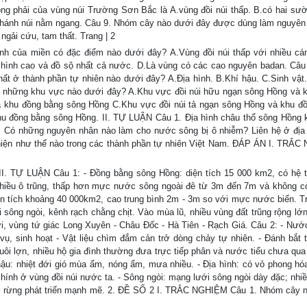
ng phải của vùng núi Trường Sơn Bắc là A.vùng đồi núi thấp. B.có hai sư
hánh núi nằm ngang. Câu 9. Nhóm cây nào dưới đây được dùng làm nguyên 
ngải cứu, tam thất. Trang | 2
ình của miền có đặc điểm nào dưới đây? A.Vùng đồi núi thấp với nhiều cá
hình cao và đồ sộ nhất cả nước. D.Là vùng có các cao nguyên badan. Câu 
hất ở thành phần tự nhiên nào dưới đây? A.Địa hình. B.Khí hậu. C.Sinh vật
 những khu vực nào dưới đây? A.Khu vực đồi núi hữu ngạn sông Hồng và 
à khu đồng bằng sông Hồng C.Khu vực đồi núi tả ngạn sông Hồng và khu đ
u đồng bằng sông Hồng. II. TỰ LUẬN Câu 1. Địa hình châu thổ sông Hồng 
2. Có những nguyên nhân nào làm cho nước sông bị ô nhiễm? Liên hệ ở đị
 hiện như thế nào trong các thành phần tự nhiên Việt Nam. ĐÁP ÁN I. TRẮ
 II. TỰ LUẬN Câu 1: - Đồng bằng sông Hồng: diện tích 15 000 km2, có hệ 
 nhiều ô trũng, thấp hơn mực nước sông ngoài đê từ 3m đến 7m và không 
ện tích khoảng 40 000km2, cao trung bình 2m - 3m so với mực nước biển. T
sông ngòi, kênh rạch chằng chịt. Vào mùa lũ, nhiều vùng đất trũng rộng lớn
 vùng tứ giác Long Xuyên - Châu Đốc - Hà Tiên - Rạch Giá. Câu 2: - Nước
 vụ, sinh hoạt - Vật liệu chìm đắm cản trở dòng chảy tự nhiên. - Đánh bắt 
uôi lợn, nhiều hộ gia đình thường đưa trực tiếp phân và nước tiểu chưa qua 
ậu: nhiệt đới gió mùa ẩm, nóng ẩm, mưa nhiều. - Địa hình: có vỏ phong hó
t chính ở vùng đồi núi nước ta. - Sông ngòi: mạng lưới sông ngòi dày đặc; nh
hái rừng phát triển mạnh mẽ. 2. ĐỀ SỐ 2 I. TRẮC NGHIỆM Câu 1. Nhóm cây 