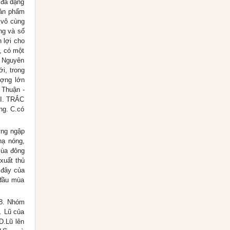
 đa dạng
sản phẩm
 vô cùng
ợng và số
 lợi cho
, có một
y Nguyên
i, trong
ượng lớn
 Thuận -
 I. TRẮC
ng. C.có
ừng ngập
hạ nóng,
mùa đông
xuất thủ
 đây của
 đầu mùa
 8. Nhóm
. Lũ của
D.Lũ lên