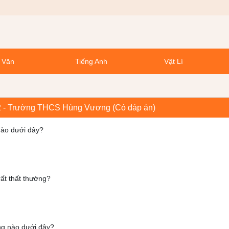
 Văn
Tiếng Anh
Vật Lí
022 - Trường THCS Hùng Vương (Có đáp án)
nào dưới đây?
rất thất thường?
ng nào dưới đây?